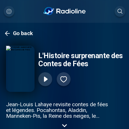
Go back
L'Histoire surprenante des
Contes de Fées
Jean-Louis Lahaye revisite contes de fées
et légendes. Pocahontas, Aladdin,
Manneken-Pis, la Reine des neiges, le
cheval Bayard… Au fil du temps, certains
contes se sont débarrassés de leur morale