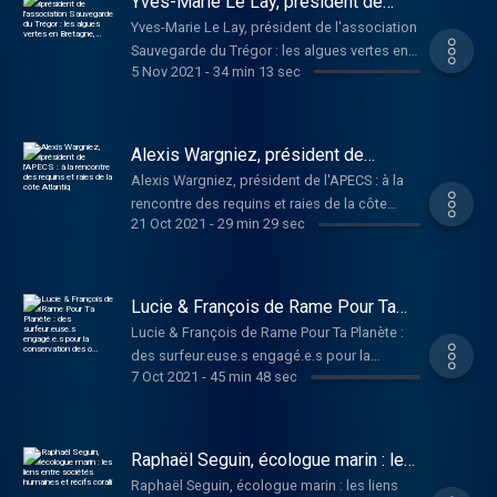
Yves-Marie Le Lay, président de
l'association Sauvegarde du Trégor :
Yves-Marie Le Lay, président de l'association
les algues vertes en Bretagne,…
Sauvegarde du Trégor : les algues vertes en
5 Nov 2021
-
34 min 13 sec
Bretagne,…
Alexis Wargniez, président de
l'APECS : à la rencontre des requins
Alexis Wargniez, président de l'APECS : à la
et raies de la côte Atlantiq
rencontre des requins et raies de la côte
21 Oct 2021
-
29 min 29 sec
Atlantiq
Lucie & François de Rame Pour Ta
Planète : des surfeur.euse.s
Lucie & François de Rame Pour Ta Planète :
engagé.e.s pour la conservation des
des surfeur.euse.s engagé.e.s pour la
o…
7 Oct 2021
-
45 min 48 sec
conservation des o…
Raphaël Seguin, écologue marin : les
liens entre sociétés humaines et
Raphaël Seguin, écologue marin : les liens
récifs coralli