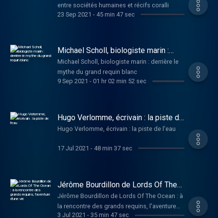
entre sociétés humaines et récifs coralli
23 Sep 2021
-
45 min 47 sec
Michael Scholl, biologiste marin :
derrière le mythe du grand requin
Michael Scholl, biologiste marin : derrière le
blanc
mythe du grand requin blanc
9 Sep 2021
-
01 hr 02 min 52 sec
Hugo Verlomme, écrivain : la piste de
l'eau
Hugo Verlomme, écrivain : la piste de l'eau
17 Jul 2021
-
48 min 37 sec
Jérôme Bourdillon de Lords Of The
Ocean : à la rencontre des grands
Jérôme Bourdillon de Lords Of The Ocean : à
requins, l'aventure d'une vie
la rencontre des grands requins, l'aventure
3 Jul 2021
-
35 min 47 sec
d'une vie