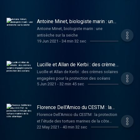
Antoine Minet, biologiste marin : une
antisèche sur la seiche
Antoine Minet, biologiste marin : une
antisèche sur la seiche
19 Jun 2021
-
34 min 32 sec
Lucille et Allan de Kerbi : des crèmes
solaires engagées pour la protection
Lucille et Allan de Kerbi : des crèmes solaires
des océans
engagées pour la protection des océans
5 Jun 2021
-
32 min 45 sec
Florence Dell'Amico du CESTM : la
protection et l'étude des tortues
Florence Dell'Amico du CESTM : la protection
marines de la côte atlantique
et l'étude des tortues marines de la côte
22 May 2021
-
40 min 32 sec
atlantique