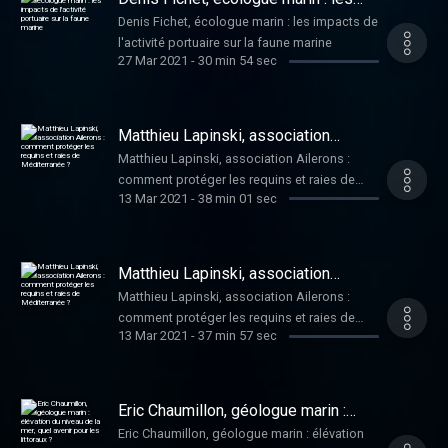
impacts de l'activité portuaire sur la
Denis Fichet, écologue marin : les impacts de
faune marine
l'activité portuaire sur la faune marine
27 Mar 2021
-
30 min 54 sec
Matthieu Lapinski, association
Ailerons : comment protéger les
Matthieu Lapinski, association Ailerons :
requins et raies de Méditerranée ?
comment protéger les requins et raies de
13 Mar 2021
-
38 min 01 sec
Méditerranée ?
Matthieu Lapinski, association
Ailerons : comment protéger les
Matthieu Lapinski, association Ailerons :
requins et raies de Méditerranée ?
comment protéger les requins et raies de
13 Mar 2021
-
37 min 57 sec
Méditerranée ?
Eric Chaumillon, géologue marin :
élévation du niveau de la mer, quel
Eric Chaumillon, géologue marin : élévation
avenir pour les littoraux ?