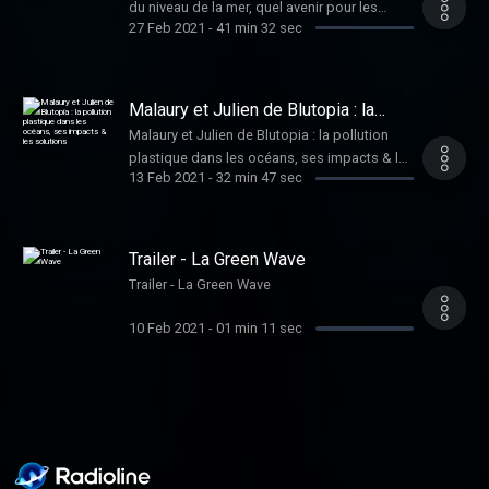
du niveau de la mer, quel avenir pour les
27 Feb 2021
-
41 min 32 sec
littoraux ?
Malaury et Julien de Blutopia : la
pollution plastique dans les océans,
Malaury et Julien de Blutopia : la pollution
ses impacts & les solutions
plastique dans les océans, ses impacts & les
13 Feb 2021
-
32 min 47 sec
solutions
Trailer - La Green Wave
Trailer - La Green Wave
10 Feb 2021
-
01 min 11 sec