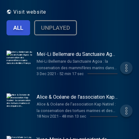
décortiquerons, vulgariserons des
menaces environnementales liées aux
Visit website
océans, et les solutions possibles pour les
limiter. Présenté par Margot Arabadjieva.
ALL
UNPLAYED
Meï-Li Bellemare du Sanctuaire Agoa
: la conservation des mammifères
Meï-Li Bellemare du Sanctuaire Agoa : la
marins dans les Antilles França
conservation des mammifères marins dans
3 Dec 2021
-
52 min 17 sec
les Antilles França
Alice & Océane de l'association Kap
Natirel : la conservation des tortues
Alice & Océane de l'association Kap Natirel :
marines et des requins en…
la conservation des tortues marines et des
18 Nov 2021
-
48 min 13 sec
requins en…