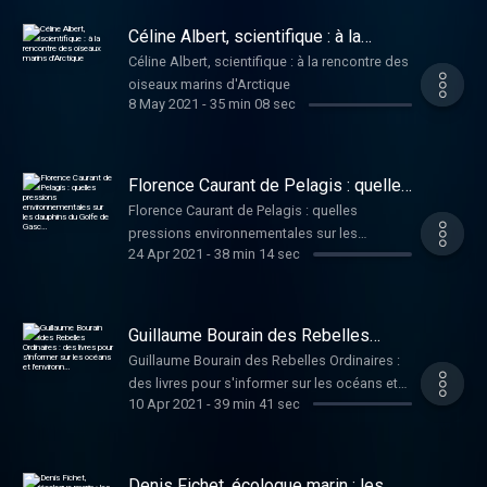
Céline Albert, scientifique : à la
rencontre des oiseaux marins
Céline Albert, scientifique : à la rencontre des
d'Arctique
oiseaux marins d'Arctique
8 May 2021
-
35 min 08 sec
Florence Caurant de Pelagis : quelles
pressions environnementales sur les
Florence Caurant de Pelagis : quelles
dauphins du Golfe de Gasc…
pressions environnementales sur les
24 Apr 2021
-
38 min 14 sec
dauphins du Golfe de Gasc…
Guillaume Bourain des Rebelles
Ordinaires : des livres pour
Guillaume Bourain des Rebelles Ordinaires :
s'informer sur les océans et
des livres pour s'informer sur les océans et
l'environn…
10 Apr 2021
-
39 min 41 sec
l'environn…
Denis Fichet, écologue marin : les