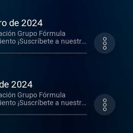
rido http://goo.gl/hst33f
rga nuestra App: iOS:
nunciarte en este y muchos
ro de 2024
ación Grupo Fórmula
nto ¡Suscríbete a nuestro
.gl/PbwGxT Mantente
k-----http://
rido http://goo.gl/hst33f
rga nuestra App: iOS:
nunciarte en este y muchos
 de 2024
ación Grupo Fórmula
nto ¡Suscríbete a nuestro
.gl/PbwGxT Mantente
k-----http://
rido http://goo.gl/hst33f