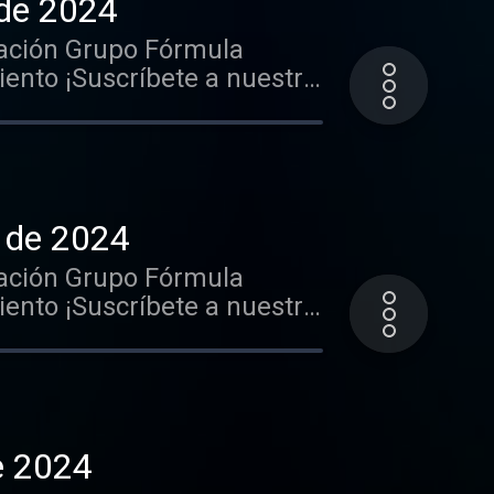
 de 2024
ación Grupo Fórmula
nto ¡Suscríbete a nuestro
.gl/PbwGxT Mantente
k-----http://
rido http://goo.gl/hst33f
rga nuestra App: iOS:
nunciarte en este y muchos
o de 2024
ación Grupo Fórmula
nto ¡Suscríbete a nuestro
.gl/PbwGxT Mantente
k-----http://
rido http://goo.gl/hst33f
rga nuestra App: iOS:
nunciarte en este y muchos
e 2024