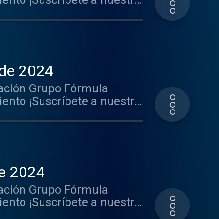
nto ¡Suscríbete a nuestro
.gl/PbwGxT Mantente
k-----http://
rido http://goo.gl/hst33f
rga nuestra App: iOS:
nunciarte en este y muchos
 de 2024
ación Grupo Fórmula
nto ¡Suscríbete a nuestro
.gl/PbwGxT Mantente
k-----http://
rido http://goo.gl/hst33f
rga nuestra App: iOS:
nunciarte en este y muchos
de 2024
ación Grupo Fórmula
nto ¡Suscríbete a nuestro
.gl/PbwGxT Mantente