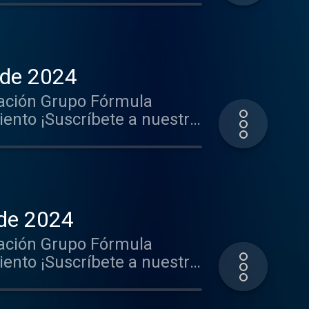
k-----http://
rido http://goo.gl/hst33f
rga nuestra App: iOS:
nunciarte en este y muchos
 de 2024
ación Grupo Fórmula
nto ¡Suscríbete a nuestro
.gl/PbwGxT Mantente
k-----http://
rido http://goo.gl/hst33f
rga nuestra App: iOS:
nunciarte en este y muchos
 de 2024
ación Grupo Fórmula
nto ¡Suscríbete a nuestro
.gl/PbwGxT Mantente
k-----http://