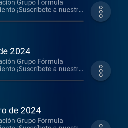
ación Grupo Fórmula
nto ¡Suscríbete a nuestro
.gl/PbwGxT Mantente
k-----http://
rido http://goo.gl/hst33f
rga nuestra App: iOS:
nunciarte en este y muchos
 de 2024
ación Grupo Fórmula
nto ¡Suscríbete a nuestro
.gl/PbwGxT Mantente
k-----http://
rido http://goo.gl/hst33f
rga nuestra App: iOS:
nunciarte en este y muchos
ro de 2024
ación Grupo Fórmula