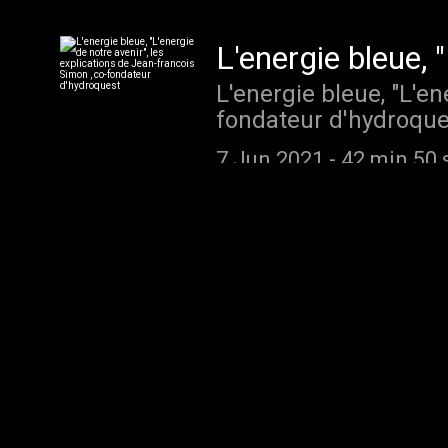
L'energie bleue, 
francois Simon ,
L'energie bleue, "L'en
fondateur d'hydroque
7 Jun 2021
-
42 min 50 
Eveiller vos papi
Eveiller vos papilles 
31 May 2021
-
25 min 3