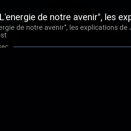
"L'energie de notre avenir", les ex
 co-fondateur d'hydroquest
ergie de notre avenir", les explications de
st
sec
lles avec la bière la TRBL
avec la bière la TRBL
5 sec