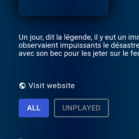
Un jour, dit la légende, il y eut un 
observaient impuissants le désastre. 
avec son bec pour les jeter sur le fe
lui dit : « Colibri ! Tu n’es pas fou ?
colibri lui répondit : « Je le sais, m
la donne, en repensant le monde, en 
Visit website
ALL
UNPLAYED