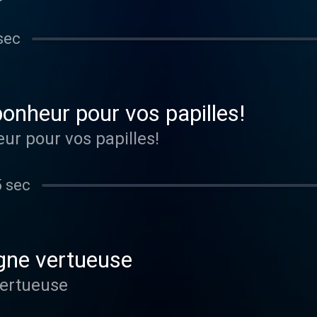
sec
nheur pour vos papilles!
r pour vos papilles!
5 sec
gne vertueuse
vertueuse