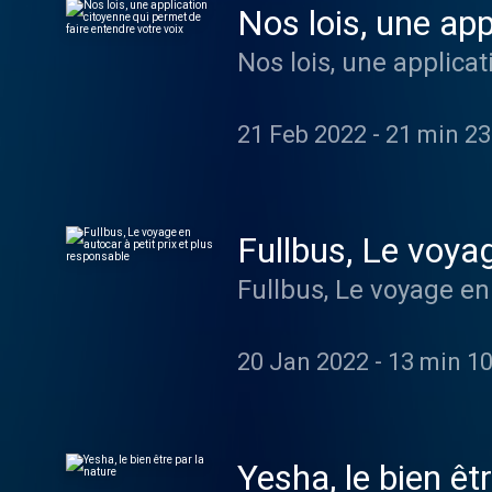
Nos lois, une app
voix
Nos lois, une applica
21 Feb 2022
-
21 min 23
20 Jan 2022
-
13 min 10
Yesha, le bien êt