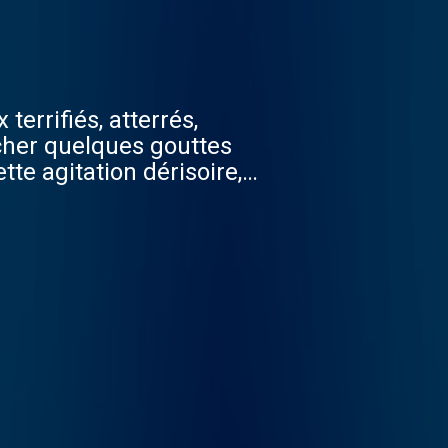
terrifiés, atterrés,
ercher quelques gouttes
tte agitation dérisoire,
as éteindre le feu ! Et le
t leur part , en changeant