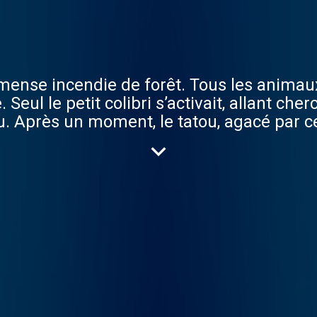
immense incendie de forêt. Tous les animaux 
Seul le petit colibri s’activait, allant ch
u. Après un moment, le tatou, agacé par ce
 Ce n’est pas avec ces gouttes d’eau que tu v
ais je fais ma part. » Ces entrepreneurs fon
innovant. Ils sont… la voie du colibri