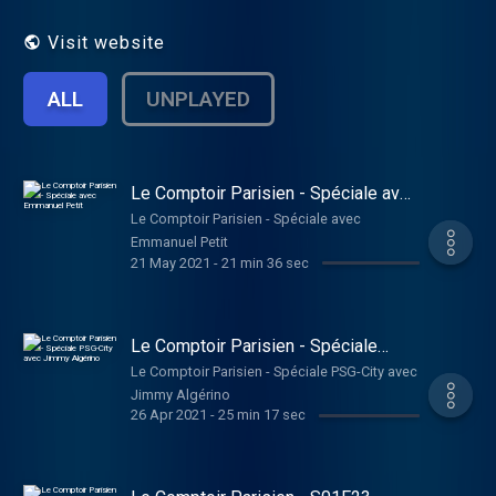
Donc ne vous inquiétez pas, nos
discussions de comptoir sont bien plus
Visit website
intelligentes qu'on pourrait le croire .
ALL
UNPLAYED
Le Comptoir Parisien - Spéciale avec
Emmanuel Petit
Le Comptoir Parisien - Spéciale avec
Emmanuel Petit
21 May 2021
-
21 min 36 sec
Le Comptoir Parisien - Spéciale
PSG-City avec Jimmy Algérino
Le Comptoir Parisien - Spéciale PSG-City avec
Jimmy Algérino
26 Apr 2021
-
25 min 17 sec