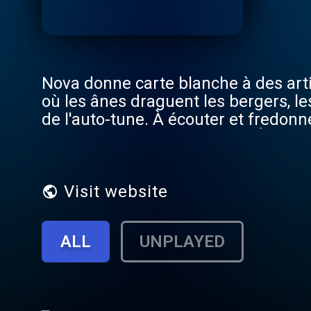
Nova donne carte blanche à des arti
où les ânes draguent les bergers, le
de l'auto-tune. À écouter et fredon
électrique. L'esprit de Noël ? À vous 
Visit website
ALL
UNPLAYED