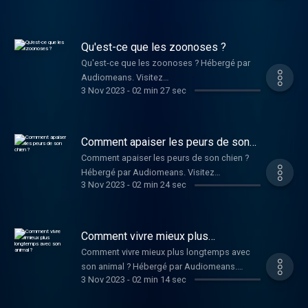
audiomeans.fr/politique-de-confidentialite
pour plus d'informations.
Qu'est-ce que les zoonoses ?
Qu'est-ce que les zoonoses ? Hébergé par
Audiomeans. Visitez
3 Nov 2023
-
02 min 27 sec
audiomeans.fr/politique-de-confidentialite
pour plus d'informations.
Comment apaiser les peurs de son
chien ?
Comment apaiser les peurs de son chien ?
Hébergé par Audiomeans. Visitez
3 Nov 2023
-
02 min 24 sec
audiomeans.fr/politique-de-confidentialite
pour plus d'informations.
Comment vivre mieux plus
longtemps avec son animal ?
Comment vivre mieux plus longtemps avec
son animal ? Hébergé par Audiomeans.
3 Nov 2023
-
02 min 14 sec
Visitez audiomeans.fr/politique-de-
confidentialite pour plus d'informations.