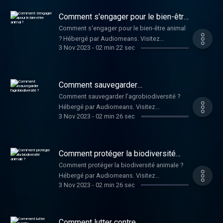
Comment s'engager pour le bien-être
animal ?
Comment s'engager pour le bien-être animal
? Hébergé par Audiomeans. Visitez
3 Nov 2023
-
02 min 22 sec
audiomeans.fr/politique-de-confidentialite
pour plus d'informations.
Comment sauvegarder
l'agrobiodiversité ?
Comment sauvegarder l'agrobiodiversité ?
Hébergé par Audiomeans. Visitez
3 Nov 2023
-
02 min 26 sec
audiomeans.fr/politique-de-confidentialite
pour plus d'informations.
Comment protéger la biodiversité
animale ?
Comment protéger la biodiversité animale ?
Hébergé par Audiomeans. Visitez
3 Nov 2023
-
02 min 26 sec
audiomeans.fr/politique-de-confidentialite
pour plus d'informations.
Comment lutter contre