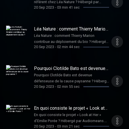
référent chez Léa Nature ? Hébergé par
20 Sep 2023
-
03 min 41 sec
Audiomeans. Visitez
audiomeans.fr/politique-de-confidentialite
pour plus d'informations.
Léa Nature : comment Thierry Marion
contribue au déploiement du bio ?
Léa Nature : comment Thierry Marion
contribue au déploiement du bio ? Hébergé
20 Sep 2023
-
02 min 44 sec
par Audiomeans. Visitez
audiomeans.fr/politique-de-confidentialite
pour plus d'informations.
Pourquoi Clotilde Bato est devenue
défenseuse de la cause paysanne ?
Pourquoi Clotilde Bato est devenue
défenseuse de la cause paysanne ? Hébergé
20 Sep 2023
-
02 min 55 sec
par Audiomeans. Visitez
audiomeans.fr/politique-de-confidentialite
pour plus d'informations.
En quoi consiste le projet « Look at
Her » d’Emilie Porée ?
En quoi consiste le projet « Look at Her »
d’Emilie Porée ? Hébergé par Audiomeans.
20 Sep 2023
-
03 min 21 sec
Visitez audiomeans.fr/politique-de-