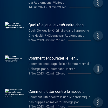
par Audiomeans. Visitez
14 Jun 2024
-
03 min 29 sec
audiomeans.fr/politique-de-confidentialite
pour plus d'informations.
Quel rôle joue le vétérinaire dans
l'approche One Health ?
Quel rôle joue le vétérinaire dans l'approche
One Health ? Hébergé par Audiomeans.
3 Nov 2023
-
02 min 27 sec
Visitez audiomeans.fr/politique-de-
confidentialite pour plus d'informations.
Comment encourager le lien
homme/animal ?
Comment encourager le lien homme/animal ?
Hébergé par Audiomeans. Visitez
3 Nov 2023
-
02 min 29 sec
audiomeans.fr/politique-de-confidentialite
pour plus d'informations.
Comment lutter contre le risque
pandémique des grippes animales ?
Comment lutter contre le risque pandémique
des grippes animales ? Hébergé par
3 Nov 2023
-
02 min 11 sec
Audiomeans. Visitez