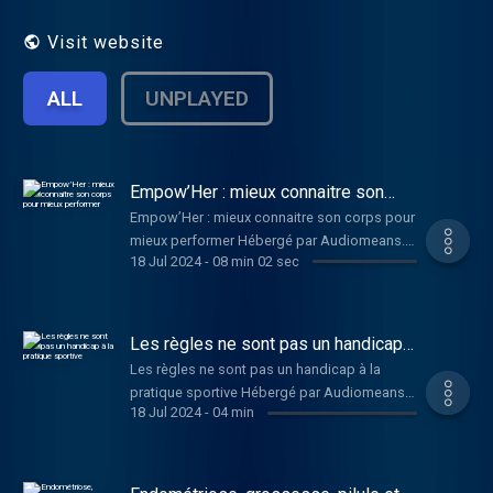
rendez-vous sur airzen.fr et devenez
membre AirZen+.
Visit website
ALL
UNPLAYED
Empow’Her : mieux connaitre son
corps pour mieux performer
Empow’Her : mieux connaitre son corps pour
mieux performer Hébergé par Audiomeans.
18 Jul 2024
-
08 min 02 sec
Visitez audiomeans.fr/politique-de-
confidentialite pour plus d'informations.
Les règles ne sont pas un handicap à
la pratique sportive
Les règles ne sont pas un handicap à la
pratique sportive Hébergé par Audiomeans.
18 Jul 2024
-
04 min
Visitez audiomeans.fr/politique-de-
confidentialite pour plus d'informations.