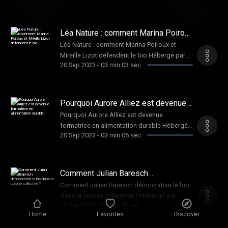
confidentialite pour plus d'informations.
Léa Nature : comment Marina Poiroux
et Mireille Lizot défendent le bio
Léa Nature : comment Marina Poiroux et
Mireille Lizot défendent le bio Hébergé par
20 Sep 2023
-
03 min 03 sec
Audiomeans. Visitez
audiomeans.fr/politique-de-confidentialite
pour plus d'informations.
Pourquoi Aurore Alliez est devenue
formatrice en alimentation durable
Pourquoi Aurore Alliez est devenue
formatrice en alimentation durable Hébergé
20 Sep 2023
-
03 min 06 sec
par Audiomeans. Visitez
audiomeans.fr/politique-de-confidentialite
pour plus d'informations.
Comment Julian Baresch
démocratise le bio dans la cuisine
Comment Julian Baresch démocratise le bio
collective ?
dans la cuisine collective ? Hébergé par
20 Sep 2023
-
02 min 44 sec
Audiomeans. Visitez
Home
Favorites
Discover
audiomeans.fr/politique-de-confidentialite
pour plus d'informations.