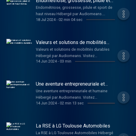
Endométriose, grossesse, pilule et
sport de haut niveau
Endométriose, grossesse, pilule et sport de
haut niveau Hébergé par Audiomeans.
18 Jul 2024
-
02 min 04 sec
Visitez audiomeans.fr/politique-de-
confidentialite pour plus d'informations.
Valeurs et solutions de mobilités
durables
Valeurs et solutions de mobilités durables
Hébergé par Audiomeans. Visitez
14 Jun 2024
-
03 min
audiomeans.fr/politique-de-confidentialite
pour plus d'informations.
Une aventure entrepreneuriale et
humaine
Une aventure entrepreneuriale et humaine
Hébergé par Audiomeans. Visitez
14 Jun 2024
-
02 min 13 sec
audiomeans.fr/politique-de-confidentialite
pour plus d'informations.
La RSE à LG Toulouse Automobiles
La RSE à LG Toulouse Automobiles Hébergé