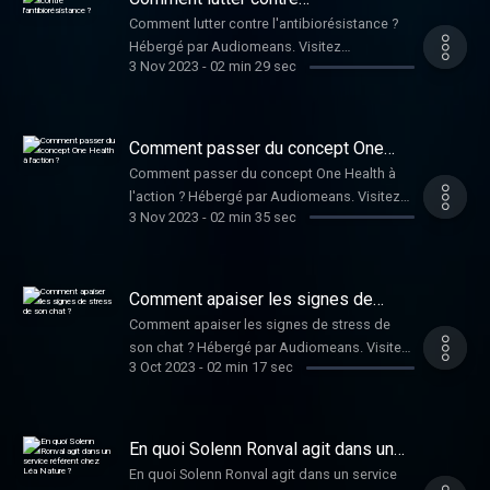
l'antibiorésistance ?
Comment lutter contre l'antibiorésistance ?
Hébergé par Audiomeans. Visitez
3 Nov 2023
-
02 min 29 sec
audiomeans.fr/politique-de-confidentialite
pour plus d'informations.
Comment passer du concept One
Health à l'action ?
Comment passer du concept One Health à
l'action ? Hébergé par Audiomeans. Visitez
3 Nov 2023
-
02 min 35 sec
audiomeans.fr/politique-de-confidentialite
pour plus d'informations.
Comment apaiser les signes de
stress de son chat ?
Comment apaiser les signes de stress de
son chat ? Hébergé par Audiomeans. Visitez
3 Oct 2023
-
02 min 17 sec
audiomeans.fr/politique-de-confidentialite
pour plus d'informations.
En quoi Solenn Ronval agit dans un
service référent chez Léa Nature ?
En quoi Solenn Ronval agit dans un service