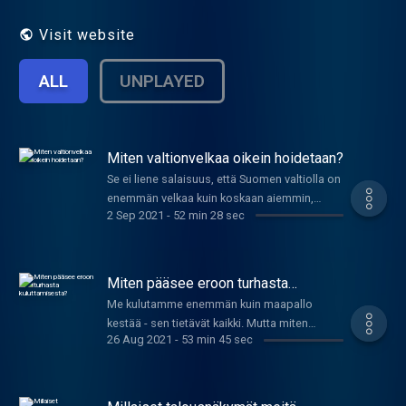
kansantaloudesta ja globaalitaloudesta?
Ohjelma on suora lähetys, ja vieraina on
Visit website
talouselämän vaikuttajia ja asiantuntijoita.
Toimittajana Juho-Pekka Rantala.
ALL
UNPLAYED
Miten valtionvelkaa oikein hoidetaan?
Se ei liene salaisuus, että Suomen valtiolla on
enemmän velkaa kuin koskaan aiemmin,
2 Sep 2021
-
52 min 28 sec
nykyisin jo lähes 130 miljardia euroa.
Valtiokonttori vastaa valtion lainanotosta ja
velanhallinnasta. Mitä valtionvelanhoito ihan
käytännössä tarkoittaa – mistä velkaa
Miten pääsee eroon turhasta
otetaan, miten ja millaisia riskejä
kuluttamisesta?
Me kulutamme enemmän kuin maapallo
velanhoidossa kohdataan. Vieraina valtion
kestää - sen tietävät kaikki. Mutta miten
velanotosta vastaava toimialajohtaja Teppo
26 Aug 2021
-
53 min 45 sec
päästä eroon turhasta kuluttamisesta?
Koivisto ja apulaisjohtaja Mika Arola
Vieraana tietokirjailija, blogisti Julia Thuren.
Valtiokonttorista.