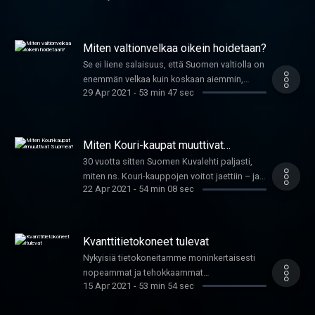
Kansantaloudellisen aikakauskirjan
Aurinkoenergiasta keskustelemassa Motivan
päätoimittaja Juha Tarkka.
asiantuntija Milja Aarni ja Naps Solarin
myyntijohtaja Markus Andersen.
Miten valtionvelkaa oikein hoidetaan?
Se ei liene salaisuus, että Suomen valtiolla on
enemmän velkaa kuin koskaan aiemmin,
29 Apr 2021
-
53 min 47 sec
nykyisin jo lähes 130 miljardia euroa.
Valtiokonttori vastaa valtion lainanotosta ja
velanhallinnasta. Mitä valtionvelanhoito ihan
käytännössä tarkoittaa – mistä velkaa
Miten Kouri-kaupat muuttivat
otetaan, miten ja millaisia riskejä
Suomea?
30 vuotta sitten Suomen Kuvalehti paljasti,
velanhoidossa kohdataan. Vieraina valtion
miten ns. Kouri-kauppojen voitot jaettiin – ja
velanotosta vastaava toimialajohtaja Teppo
22 Apr 2021
-
54 min 08 sec
mikä oli Kansallispankin rooli siinä. Mistä
Koivisto ja apulaisjohtaja Mika Arola
Kouri-kaupoissa oli kyse, miten ne muuttivat
Valtiokonttorista.
suomalaista talouselämää – ja miltä ne
näyttävät tämän päivän näkökulmasta? Mikä
Kvanttitietokoneet tulevat
maksaa? -ohjelman vieraana kolme
Nykyisiä tietokoneitamme moninkertaisesti
vuosikymmentä sitten Kouri-kauppoja
nopeammat ja tehokkaammat
setvinyt Harri Saukkomaa – tulloinen tutkiva
15 Apr 2021
-
53 min 54 sec
kvanttitietokoneet ovat tulevaisuuttamme.
toimittaja, nykyinen viestintäasiantuntija.
Miten ne toimivat ja miten ne muuttavat