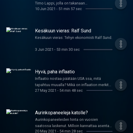
Timo Lappi, jolla on takanaan
10 Jun 2021
-
51 min 57 sec
poikkeuksellinen työvuosi.
Kesäkuun vieras: Ralf Sund
Kesäkuun vieras: Tehyn ekonomisti Ralf Sund.
3 Jun 2021
-
53 min 30 sec
Hyvä, paha inflaatio
Inflaatio nostaa päätään USA:ssa, mitä
tapahtuu muualla? Mikä on inflaation merkitys
27 May 2021
-
54 min 48 sec
taloudelliselle toimeliaisuudelle ja mitä
inflaation historia meille voi opettaa? Miksi
optimaalinen inflaatio on arvioitu kahteen
prosenttiin? Miten hyperinflatiot ovat
Aurinkopaneeleja katolle?
historiassa syntyneet ja voisivatko sellaiset
Aurinkopaneeleiden hinta on vuosien
yhä olla mahdollisia? Vieraina Danske Bankin
saatossa laskenut. Milloin kannattaa asentaa
pääekonomisti Pasi Kuoppamäki ja
20 May 2021
-
54 min 28 sec
oma sähköntuottaja katolleen?