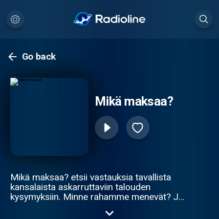
Go back
Mikä maksaa?
Mikä maksaa? etsii vastauksia tavallista
kansalaista askarruttaviin talouden
kysymyksiin. Minne rahamme menevät? Ja
kuka rahan kulkusuunnan lopulta päättää?
Entä mitä kansalaisen pitäisi tietää