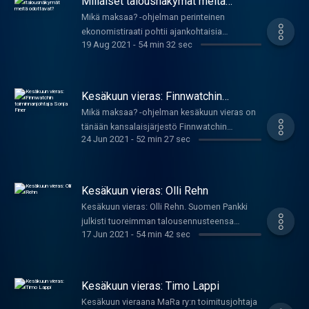
Millaiset talousnäkymät meitä
odottavat?
Mikä maksaa? -ohjelman perinteinen
ekonomistiraati pohtii ajankohtaisia
19 Aug 2021
-
54 min 32 sec
talouskysymyksiä. Millaiset talousnäkymät
meitä odottavat? Toimittaja Juho-Pekka
Rantalan vieraina ennustepäälliköt Janne
Huovari Pellervosta, Ilkka Kiema
Kesäkuun vieras: Finnwatchin
Palkansaajista ja Markku Lehmus Etlasta.
toiminnanjohtaja Sonja Finer
Mikä maksaa? -ohjelman kesäkuun vieras on
tänään kansalaisjärjestö Finnwatchin
24 Jun 2021
-
52 min 27 sec
toiminnanjohtaja Sonja Finer. Finnwatch
tunnetaan tutkimuksistaan ja raporteistaan,
joilla yritykset pyritään saamaan toimimaan
vastuullisemmin ja ihmisoikeuksia
Kesäkuun vieras: Olli Rehn
kunnioittaen. Onnistuuko maailman
Kesäkuun vieras: Olli Rehn. Suomen Pankki
parantaminen näin?
julkisti tuoreimman talousennusteensa
17 Jun 2021
-
54 min 42 sec
muutama päivä sitten. Millaiset talouskasvun
ajat ovat edessämme? Tätä kysytään
ohjelmassa Mikä maksaa?, jossa kesäkuun
vieraana on tällä kertaa Suomen Pankin
Kesäkuun vieras: Timo Lappi
pääjohtaja Olli Rehn. Toimittajana Juho-Pekka
Kesäkuun vieraana MaRa ry:n toimitusjohtaja
Rantala.