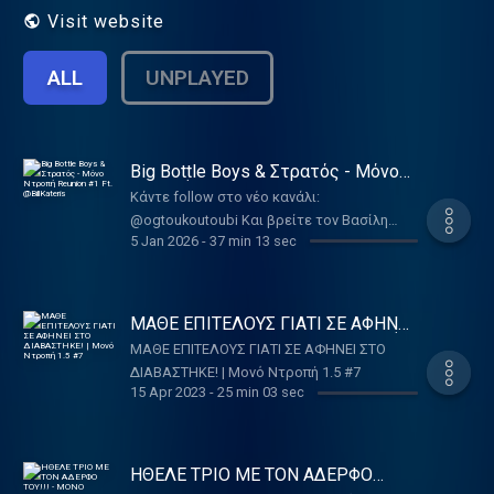
Visit website
ALL
UNPLAYED
Big Bottle Boys & Στρατός - Μόνο
Ντροπή Reunion #1 Ft. @BillKateris ​
Κάντε follow στο νέο κανάλι:
@ogtoukoutoubi Και βρείτε τον Βασίλη
5 Jan 2026
-
37 min 13 sec
εδώ: @BillKateris Ακούστε το podcast
επίσης σε
Anchor:https://anchor.fm/tukutubegrSpotify:https://spot
Podcasts:https://bit.ly/2VtGP2eiTuneshttps://apple.co/
ΜΑΘΕ ΕΠΙΤΕΛΟΥΣ ΓΙΑΤΙ ΣΕ ΑΦΗΝΕΙ
επίσης τον Κώστα: Tiktok:
ΣΤΟ ΔΙΑΒΑΣΤΗΚΕ! | Μονό Ντροπή
ΜΑΘΕ ΕΠΙΤΕΛΟΥΣ ΓΙΑΤΙ ΣΕ ΑΦΗΝΕΙ ΣΤΟ
1.5 #7
https://www.tiktok.com/@tukugrInstagram:
ΔΙΑΒΑΣΤΗΚΕ! | Μονό Ντροπή 1.5 #7
https://www.instagram.com/toukoutoubi/?
15 Apr 2023
-
25 min 03 sec
hl=el#tukugr #monontropi
ΗΘΕΛΕ ΤΡΙΟ ΜΕ ΤΟΝ ΑΔΕΡΦΟ
ΤΟΥ!!! - ΜΟΝΟ ΝΤΡΟΠΗ 1.5 #6