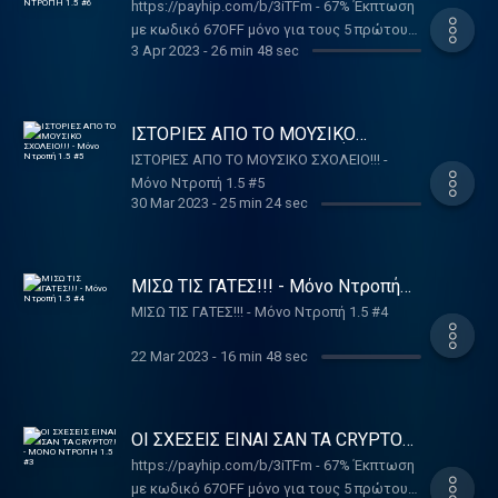
https://payhip.com/b/3iTFm - 67% Έκπτωση
με κωδικό 67OFF μόνο για τους 5 πρώτους.
3 Apr 2023
-
26 min 48 sec
Στήριξε το Podcast τσεκάροντας το link
για τα μαθήματα για δημιουργούς που
φτιάξαμε για να μάθεις τι περιέχουν!
Μαθαίνουμε τα τραύματα απο το
ΙΣΤΟΡΙΕΣ ΑΠΟ ΤΟ ΜΟΥΣΙΚΟ
γλυκουλάκι και δίνουμε συμβουλές για
ΣΧΟΛΕΙΟ!!! - Μόνο Ντροπή 1.5 #5
ΙΣΤΟΡΙΕΣ ΑΠΟ ΤΟ ΜΟΥΣΙΚΟ ΣΧΟΛΕΙΟ!!! -
τρίο για όλη την οικογένεια σε ένα τέρμα
Μόνο Ντροπή 1.5 #5
ανώμαλο μόνο ντροπή σαν τα παλιά!
30 Mar 2023
-
25 min 24 sec
Ακούστε το podcast επίσης σε
Anchor:https://anchor.fm/tukutubegr
Spotify:https://spoti.fi/2YvyugD Google
ΜΙΣΩ ΤΙΣ ΓΑΤΕΣ!!! - Μόνο Ντροπή
Podcasts:https://bit.ly/2VtGP2e iTunes
1.5 #4
https://apple.co/2YFkdhw Βρείτε επίσης τον
ΜΙΣΩ ΤΙΣ ΓΑΤΕΣ!!! - Μόνο Ντροπή 1.5 #4
Κώστα: Youtube:
22 Mar 2023
-
16 min 48 sec
https://www.youtube.com/channel/UCOj9e3BT4_b_-
wieb6dXuMA Tiktok:
https://www.tiktok.com/@tukugr Instagram:
https://www.instagram.com/toukoutoubi/?
ΟΙ ΣΧΕΣΕΙΣ ΕΙΝΑΙ ΣΑΝ ΤΑ CRYPTO?!
hl=el#tukugr #monontropi
- ΜΟΝΟ ΝΤΡΟΠΗ 1.5 #3
https://payhip.com/b/3iTFm - 67% Έκπτωση
με κωδικό 67OFF μόνο για τους 5 πρώτους.