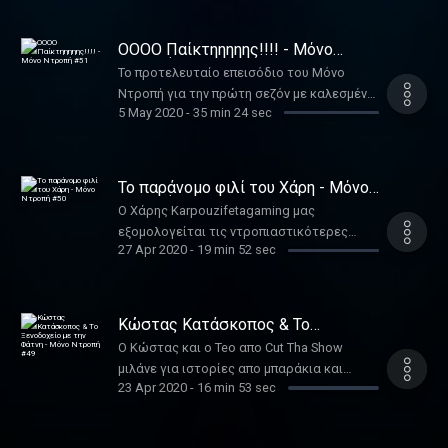
https://www.youtube.com/channel/UCOj9e3BT4_b_-
wieb6dXuMA Tiktok:
ΟΟΟΟ Παίκτηηηηης!!!! - Μόνο
https://www.tiktok.com/@tukugr Instagram:
Ντροπή #51
https://www.instagram.com/toukoutoubi/?
Το προτελευταίο επεισόδιο του Μόνο
hl=el
Ντροπή για την πρώτη σεζόν με καλεσμένο
5 May 2020
-
35 min 24 sec
τον συνιδρυτή του καναλιού Στάθη Κόλια!
Το παράνομο φιλί του Χάρη - Μόνο
Ντροπή #50
Ο Χάρης Karpouzifetagaming μας
εξομολογείται τις ντροπιαστικότερες
27 Apr 2020
-
19 min 52 sec
ιστορίες που έχει. Ο Κώστας ξεφτιλίζει
τους φίλους του απο το σχολείο.
Κώστας Κατάσκοπος & Το
Ξενοδοχείο με την Φάτνη - Μόνο
Ο Κώστας και ο Teo απο Cut Tha Show
Ντροπή #49
μιλάνε για ιστορίες απο μπαράκια και
23 Apr 2020
-
16 min 53 sec
ιστορίες απο ξενοδοχεία. Χαλαρή
καραντίνα σε όλους.