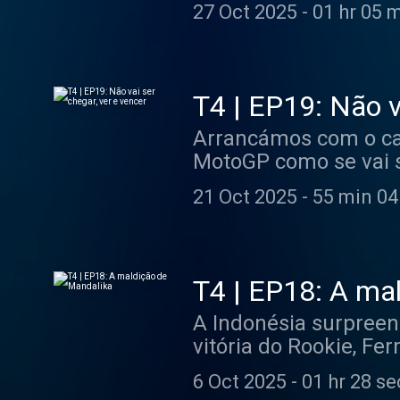
próximo, Portimão. P
27 Oct 2025
-
01 hr 05 
devastador, entre Jo
T4 | EP19: Não v
Arrancámos com o cam
MotoGP como se vai 
arranjámos respostas
21 Oct 2025
-
55 min 04
pairar sobre o paddo
T4 | EP18: A ma
A Indonésia surpreend
vitória do Rookie, Fe
semana de Pecco Bag
6 Oct 2025
-
01 hr 28 se
com saudades de Mand