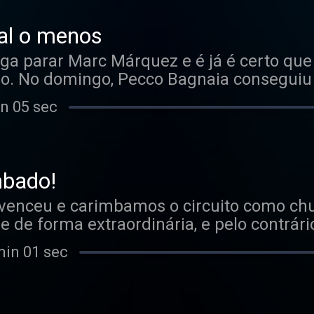
tal. Já na terceira fase da temporada, Mi
al o menos
iga parar Marc Márquez e é já é certo qu
o. No domingo, Pecco Bagnaia conseguiu 
tação é evidente. Depois da confirmação 
in 05 sec
amac, o piloto português conseguiu fazer
 teria algo mais para dar dentro do MotoG
s em cima da mesa.
mbado!
nvenceu e carimbamos o circuito como c
e de forma extraordinária, e pelo contrári
e nem conseguir lutar pelo segundo luga
min 01 sec
 das outras equipas e pilotos, e o seu fu
o: Miguel Oliveira.