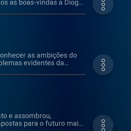
mos as boas-vindas a Diogo
026.
conhecer as ambições do
oblemas evidentes da
ilhou e, coincidentemente
de da Aprilia é real e
icolò Bulega, que apesar
 as nossas projeções para
to e assombrou,
postas para o futuro mais