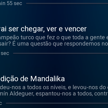
or fim, não podíamos deixar a nossa opini
min 55 sec
se Antonio Rueda e Noah Dettwiler.
ai ser chegar, ver e vencer
peão turco que fez o que toda a gente 
sair? É uma questão que respondemos no 
 para tudo... A questão: O que se passa 
 sec
ck.
ldição de Mandalika
eu-nos a todos os níveis, e levou-nos do 
rmín Aldeguer, espantou-nos a todos, con
naia, que já nos parece mais do mesmo.
c
alika será Marc Márquez. O atual campe