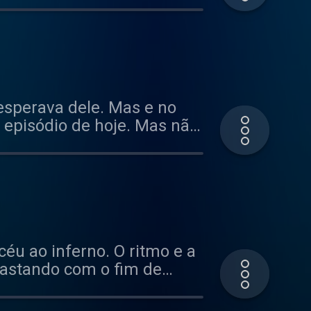
ão sobre o acidente
esperava dele. Mas e no
episódio de hoje. Mas não
com Bagnaia continua a
céu ao inferno. O ritmo e a
trastando com o fim de
 Quem não ficará, também,
ão mundial ficará, pelo