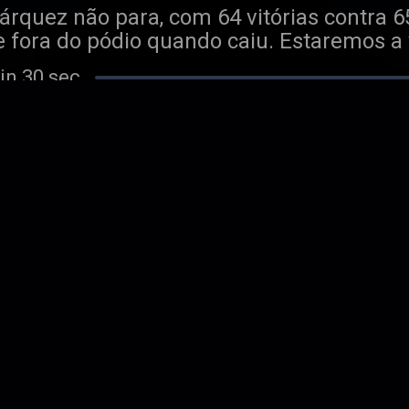
quez não para, com 64 vitórias contra 65
ve fora do pódio quando caiu. Estaremos 
z? Acosta fica com a KTM? Miguel Olivei
in 30 sec
gora começaram…
ntadinha
mitimos que o campeonato está encamin
pleno e tem Sachsenring à vista. Marco B
de perseguidor do piloto espanhol, que,
min 07 sec
dmitiu que é impressionante o ritmo qu
 porta de Miguel Oliveira, e a luta pelo l
m, a novela entre o Jorge Martín e a Aprili
ndo vê a sua permanência no MotoGP tr
itmo
u todas as fichas em Mugello, mas não fo