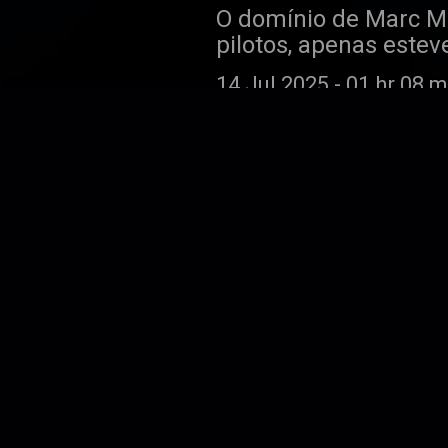
O domínio de Marc Már
pilotos, apenas este
Pecco perante Márque
14 Jul 2025
-
01 hr 08 m
os rumores ainda a
T4 | EP10: À vo
Gostando ou não, ad
que cumpriu mais um 
Márquez e foi o gran
30 Jun 2025
-
01 hr 14 
amores pelo mesmo, a
azar voltou a bater à
bastante aceso. Por fi
atual Campeão do Mu
T4 | EP9: Sem r
Pecco Bagnaia aposto