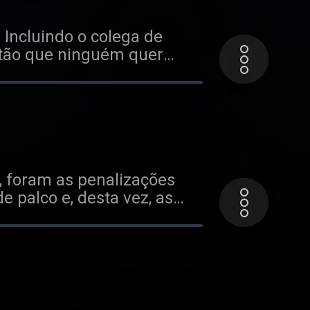
 Incluindo o colega de
stão que ninguém quer
 foram as penalizações
 palco e, desta vez, as
guel Oliveira teve mais GP
alcanhar de aquiles .