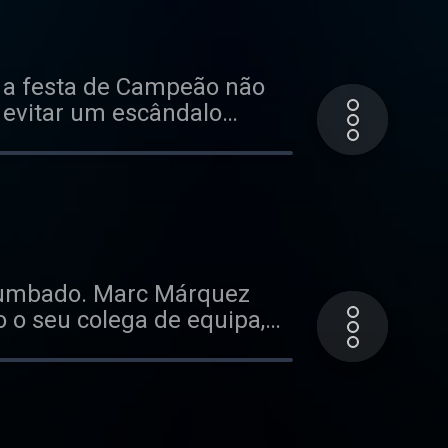
guel Oliveira responde e a
e a festa de Campeão não
evitar um escândalo
oficial da saída de Miguel
 uma boa performance e
P. Agora, o futuro é incerto
humbado. Marc Márquez
o o seu colega de equipa,
r do campeonato.
turo. Por fim, não fugimos