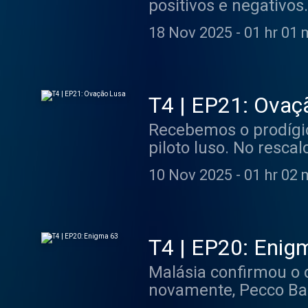
positivos e negativo
Moreira e a Toprak R
18 Nov 2025
-
01 hr 01 
T4 | EP21: Ovaç
Recebemos o prodígio
piloto luso. No resc
Yamaha que, mais vez
10 Nov 2025
-
01 hr 02 
ou não, Pecco Bagnaia
tiramos o chapéu a M
de ter caído no sába
o último GP do ano.
T4 | EP20: Enig
Malásia confirmou o
novamente, Pecco Bag