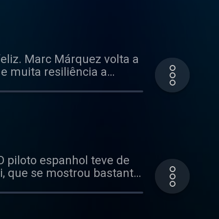
 retrospetiva o fim de
r diretamente à Q2,
go.
feliz. Marc Márquez volta a
 muita resiliência a
 piloto espanhol teve de
, que se mostrou bastante
agnaia, na luta pelo
num beco sem saída, para
a a cabeça, e parece que o