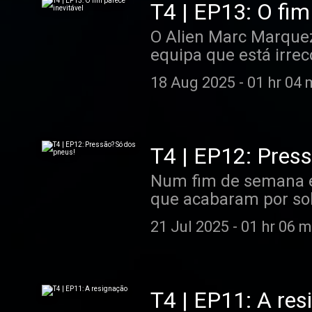
T4 | EP13: O fim
O Alien Marc Marquez 
equipa que está irre
perguntar... O Miguel
18 Aug 2025
-
01 hr 04 
T4 | EP12: Pres
Num fim de semana e
que acabaram por sob
coisas correram bem, 
21 Jul 2025
-
01 hr 06 m
para esquecer, com a 
Seguimos para pausa 
T4 | EP11: A re