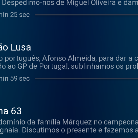
s. Despedimo-nos de Miguel Oliveira e da
azgatlıoğlu. Foi um gosto, vemo-nos em 2
min 25 sec
ão Lusa
 português, Afonso Almeida, para dar a 
aldo ao GP de Portugal, sublinhamos os pr
, deixaram a desejar. Marco Bezzecchi br
min 59 sec
 voltou a cair. Parece que a competitivida
assimo Rivola. Quem deu nas vistas foi N
do, pontou no domingo. No final, deixamos
ma 63
 domínio da família Márquez no campeona
naia. Discutimos o presente e fazemos a