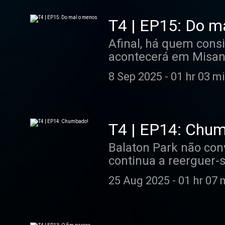
maior problema é men
evolução é notória.
T4 | EP15: Do m
Afinal, há quem cons
acontecerá em Misan
maior, mas a desorien
8 Sep 2025
-
01 hr 03 m
Oliveira da Prima Pr
deixa certezas de que
e há várias hipótese
T4 | EP14: Chu
Balaton Park não co
continua a reerguer-s
Pecco Bagnaia, parec
25 Aug 2025
-
01 hr 07 
Analisamos a evolução
ao assunto do moment