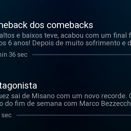
Prémios fora de competição. Passamos em
tuguês, que, finalmente, conseguiu passa
pontuar tanto no sábado como no domin
omeback dos comebacks
 altos e baixos teve, acabou com um final 
s 6 anos! Depois de muito sofrimento e de
rgue-se vitoriosa!
min 36 sec
tagonista
uez sai de Misano com um novo recorde. O
mo do fim de semana com Marco Bezzecchi
ilia e já morde os calcanhares ao Pecco B
 sec
mpeonato. O Bicampeão italiano continua 
r controlar a mota também já não control