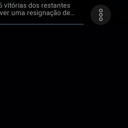
 vitórias dos restantes
a ver uma resignação de
ra fica no MotoGP? Enfim,
hado para Marc Márquez,
ezzecchi fez a vez de Álex
 mesmo não morrendo de
e ele consegue manter. O
ugar na Yamaha continua
a volta a dar sinais, e o
emida.
i além de 6 voltas e