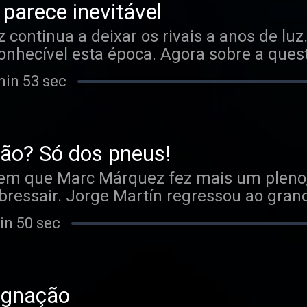
 parece inevitável
continua a deixar os rivais a anos de luz.
conhecível esta época. Agora sobre a que
 Oliveira está de saída do MotoGP?
min 53 sec
são? Só dos pneus!
m que Marc Márquez fez mais um pleno,
ressair. Jorge Martín regressou ao grande
dentro e fora de pista. Por outro lado, Mi
in 50 sec
qualificação a continuar a ser o grande c
de verão, vemo-nos na Áustria.
signação