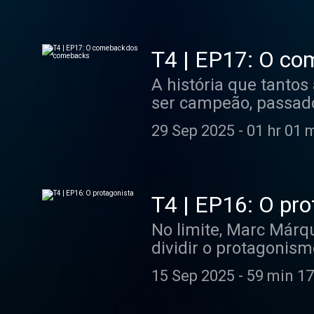
menos, dois Grandes 
semana do piloto por
acabando mesmo por 
T4 | EP17: O c
A história que tantos
ser campeão, passado
formiga guerreira ree
29 Sep 2025
-
01 hr 01 
T4 | EP16: O pro
No limite, Marc Márq
dividir o protagonis
competitivo com a Apr
15 Sep 2025
-
59 min 17
terceiro lugar do ca
além de não consegui