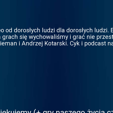
 od dorosłych ludzi dla dorosłych ludzi.
 grach się wychowaliśmy i grać nie przes
eman i Andrzej Kotarski. Cyk i podcast n
iękujemy (+ gry naszego życia c