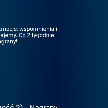
 Emocje, wspomnienia i
tajemy. Co 2 tygodnie
agrany!
zęść 2) - Nagrany