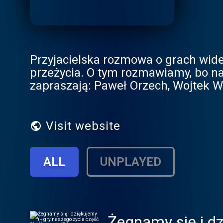
Przyjacielska rozmowa o grach wideo
przeżycia. O tym rozmawiamy, bo na
zapraszają: Paweł Orzech, Wojtek Wi
Visit website
ALL
UNPLAYED
Żegnamy się i dz