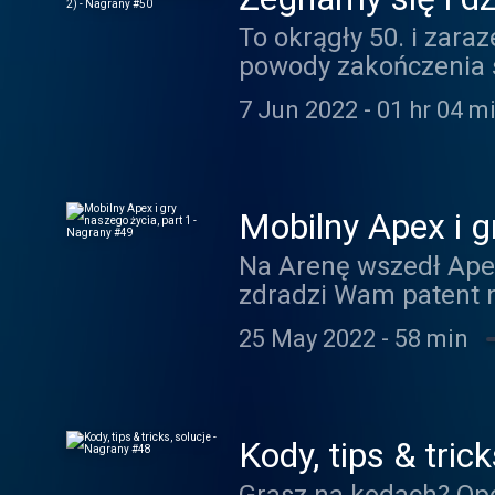
#50
To okrągły 50. i zar
powody zakończenia se
wątku gier naszego ży
7 Jun 2022
-
01 hr 04 m
Papers, Please; Minec
Duke Nukem. Dziękuj
byliście z nami prze
kierujemy w stronę Pa
Mobilny Apex i g
Przywitaliśmy nową g
Na Arenę wszedł Apex 
zajawkach i rzeczach,
zdradzi Wam patent n
Wojtka możecie nada
naszego życia. Takie,
https://yeswas.pl
25 May 2022
-
58 min
których nie mieliśmy
Gear Solid i wspomni
Money. W przyszłym 
Wejdź na https://www
Kody, tips & tric
miesięcznie możesz 