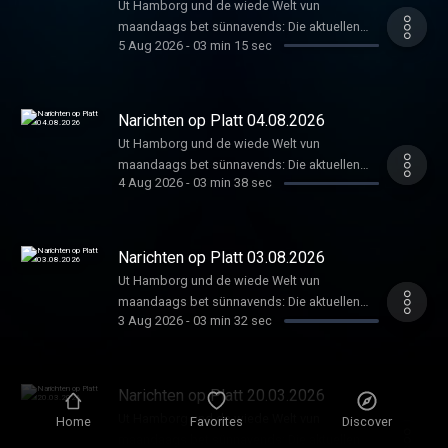
Ut Hamborg und de wiede Welt vun
maandaags bet sünnavends: Die aktuellen
5 Aug 2026
-
03 min 15 sec
Nachrichten auf Plattdeutsch.
Narichten op Platt 04.08.2026
Ut Hamborg und de wiede Welt vun
maandaags bet sünnavends: Die aktuellen
4 Aug 2026
-
03 min 38 sec
Nachrichten auf Plattdeutsch.
Narichten op Platt 03.08.2026
Ut Hamborg und de wiede Welt vun
maandaags bet sünnavends: Die aktuellen
3 Aug 2026
-
03 min 32 sec
Nachrichten auf Plattdeutsch.
Narichten op Platt 20.03.2026
Ut Hamborg und de wiede Welt vun
Home
Favorites
Discover
maandaags bet sünnavends: Die aktuellen