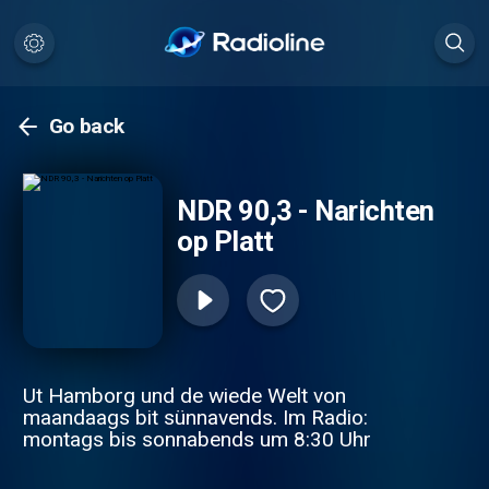
Go back
NDR 90,3 - Narichten
op Platt
Ut Hamborg und de wiede Welt von
maandaags bit sünnavends. Im Radio:
montags bis sonnabends um 8:30 Uhr