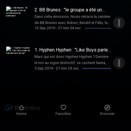
le jour, ils reviennent sur le titre qui les a
confirmés : Katchi . Hébergé par Acast.
2. BB Brunes : "le groupe a été un
Visitez acast.com/privacy pour plus
accélérateur de particules"
Dans cette émission, Novio retrace la carrière
d'informations.
de BB Brunes avec Adrien, Bérald et Félix, les
13 Sep 2019
-
37 min 04 sec
trois membres du groupe. Ils reviennent sur
leur rencontre, quelques chutes mémorables
mais aussi sur leur nouvel album Visage ,
témoin de la nouvelle ère BB Brunes. Hébergé
1. Hyphen Hyphen : "Like Boys parle
par Acast. Visitez acast.com/privacy pour
de harcèlement de rue"
Mais qui est donc Hyphen Hyphen ? Derrière
plus d'informations.
le trio au signe distinctif, se cachent Santa,
5 Sep 2019
-
21 min 29 sec
Line et Adam, trois amis de lycée devenus
des performers hors norme. Ils racontent
l’écriture du titre Like Boys et le message fort
qu’ils souhaitent faire passer. Hébergé par
Acast. Visitez acast.com/privacy pour plus
d'informations.
Home
Favorites
Discover