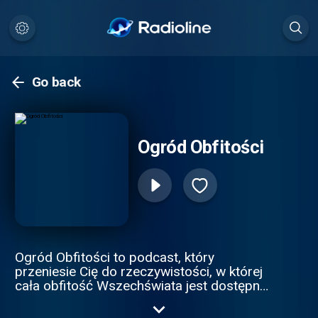
Go back
Ogród Obfitości
Ogród Obfitości to podcast, który
przeniesie Cię do rzeczywistości, w której
cała obfitość Wszechświata jest dostępna
dla każdego. Tematy przeze mnie
poruszane dotyczą rozwoju osobistego i