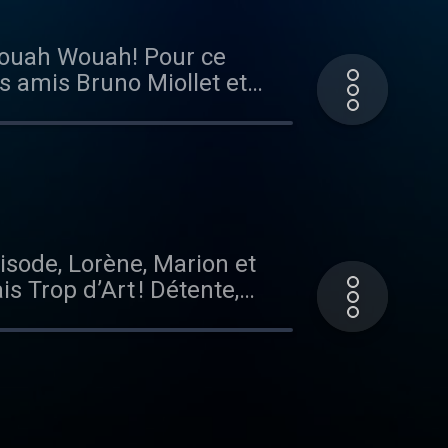
s amis Bruno Miollet et
a troupe d'improvisation
n micro-trottoir
international, du bon son, la chronique de Lorène et plein d'autres choses ! Bonne écoute!
is Trop d’Art ! Détente,
 Dassin, Jean-Pierre