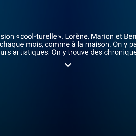
ion « cool-turelle ». Lorène, Marion et Be
le chaque mois, comme à la maison. On y pa
cours artistiques. On y trouve des chronique
gole et on lâche les chiens ! Wouaf !