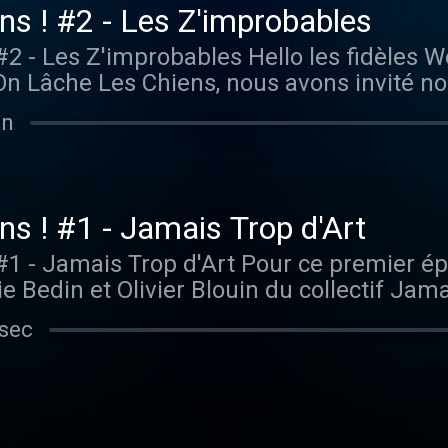
ens ! #2 - Les Z'improbables
bles Hello les fidèles Wouah Wouah! Pour ce
n Lâche Les Chiens, nous avons invité no
ctivement président et ex-présidente de l
in
Au sommaire: des rires, des apéricubes, u
ns ! #1 - Jamais Trop d'Art
rt Pour ce premier épisode, Lorène, Marion et
e Bedin et Olivier Blouin du collectif Jama
sont à l’honneur… Mais aussi Sochaux, Joe
 sec
rnault et Fabcaro. Wouaf !