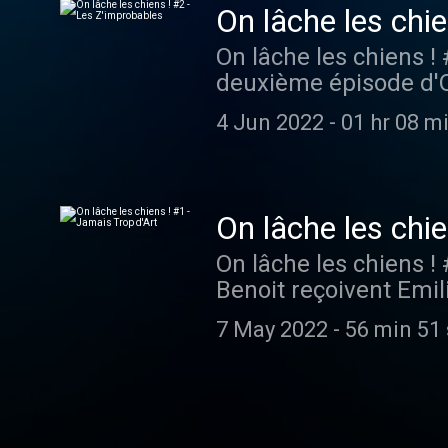
On lâche les chi
On lâche les chiens ! #2 - Les Z'improba
deuxième épisode d'O
Cécile Soulard, respe
4 Jun 2022
-
01 hr 08 m
"Les Z'Improbables". 
On lâche les chie
On lâche les chiens ! #1 - Jamais Trop d'A
Benoit reçoivent Emili
rigolades, souvenirs 
7 May 2022
-
56 min 51
Pe