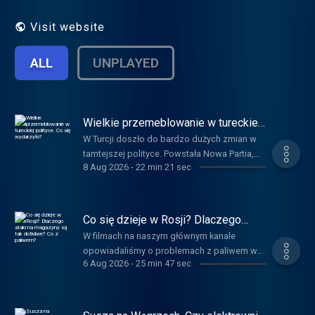
Visit website
ALL
UNPLAYED
Wielkie przemeblowanie w tureckiej
polityce. Co się wydarzyło?
W Turcji doszło do bardzo dużych zmian w
tamtejszej polityce. Powstała Nowa Partia,
8 Aug 2026
-
22 min 21 sec
która od razu stała się największą siłą
opozycyjną. Co do tego doprowadziło? Co z
dotychczasową główną partią opozycyjną?
Co nam to mówi o miejscu w jakim jest
Co się dzieje w Rosji? Dlaczego
Turcja? Na te i inne pytania odpowiada
ataki na magazyny są tak dotkliwe?
W filmach na naszym głównym kanale
Co z paliwem?
Zuzanna Krzyżanowska, zastępczyni
opowiadaliśmy o problemach z paliwem w
kierownika Zespołu Turcji, Kaukazu i Azji
6 Aug 2026
-
25 min 47 sec
Rosji. Jak sytuacja wygląda dzisiaj? Ukraińcy
Centralnej. Biografia Erdogana, o której
atakują także rosyjskie magazyny
mowa w podcaście:
logistyczne. Dlaczego jest to tak dotkliwe?
https://youtu.be/3Z8sDXeybHc Link do
Jak dziś Rosja radzi sobie z atakami