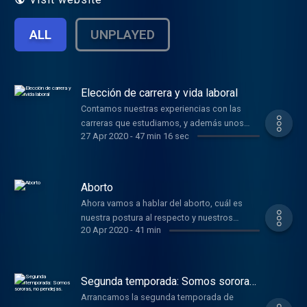
ALL
UNPLAYED
Elección de carrera y vida laboral
Contamos nuestras experiencias con las
carreras que estudiamos, y además unos
27 Apr 2020
-
47 min 16 sec
tips y anécdotas Godínez.
Aborto
Ahora vamos a hablar del aborto, cuál es
nuestra postura al respecto y nuestros
20 Apr 2020
-
41 min
pensamientos en general sobre este tema.
Segunda temporada: Somos sororas,
no pendejas.
Arrancamos la segunda temporada de