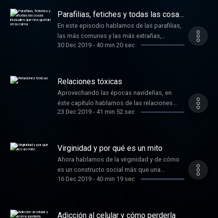
anécdotas como siempre y si escuchan un
Parafilias, fetiches y todas las cosas
organillero en el fondo, es parte del show.
inusuales que nos gustan en la cama
En este episodio hablamos de las parafilias,
Intro: Ikson - Soda
las más comunes y las más extrañas,
30 Dec 2019
-
40 min 20 sec
además de, como siempre, intercambiar
anécdotas sobre este tema.
Relaciones tóxicas
Aprovechando las épocas navideñas, en
éste capítulo hablamos de las relaciones
23 Dec 2019
-
41 min 52 sec
tóxicas de todo tipo, cómo saber si estás en
una y algunos consejos para salir de ellas.
Intro: Ikson - Soda
Virginidad y por qué es un mito
Ahora hablamos de la virginidad y de cómo
es un constructo social más que una
16 Dec 2019
-
40 min 19 sec
condición física, desmentimos algunos
mitos sobre este tema y sí, como siempre,
también hay anécdotas. Intro: Ikson- Soda
Adicción al celular y cómo perderla