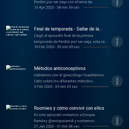
Perdón por ser vieja con el tema de
13 Apr 2020
-
38 min 39 sec
Sororidad, qué significa para nosotras y
cómo practicamos este tema en nuestra vida
diaria.
Final de temporada - Saltar de la
soltería a una relación, qué esperar y
Llegó el episodio final de la primera
qué cambiar.
temporada de Perdón por ser vieja, esta vez
10 Feb 2020
-
53 min 09 sec
el tema fue "Saltar de la soltería a una
relación, qué esperar y qué cambiar", que fue
el ganador del giveaway que hicimos en
Instagram. Compartimos experiencias y
Métodos anticonceptivos
algunos consejos sobre estos temas.
Hablamos con el ginecólogo Cuauhtémoc
Celis sobre los diferentes métodos
3 Feb 2020
-
35 min 35 sec
anticonceptivos que existen y le hicimos
todas las preguntas que nos mandaron a
nuestra cuenta de Twitter previamente.
Roomies y cómo convivir con ellos
En este episodio invitamos a Enrique
Ramírez @enriqueramdi y contamos
27 Jan 2020
-
51 min 06 sec
nuestras anécdotas con roomies, las