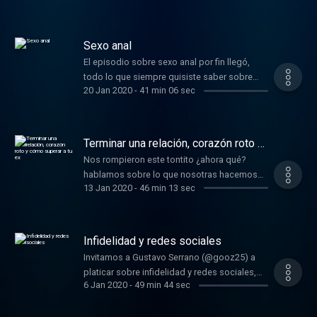
mejores y las peores cosas de la
convivencia, y damos algunos tips para
amenizar la experiencia.
Sexo anal
El episodio sobre sexo anal por fin llegó,
todo lo que siempre quisiste saber sobre
20 Jan 2020
-
41 min 06 sec
esta práctica NO será respondido en este
episodio, pero por lo menos te vas a reír.
Terminar una relación, corazón roto y
cómo superar a tu ex
Nos rompieron este tontito ¿ahora qué?
hablamos sobre lo que nosotras hacemos
13 Jan 2020
-
46 min 13 sec
cuando terminamos una relación y cómo
superamos a nuestros ex. Compartimos
algunas historias de rupturas amorosas y
como siempre, lo tomamos con humor.
Infidelidad y redes sociales
Invitamos a Gustavo Serrano (@gooz25) a
platicar sobre infidelidad y redes sociales,
6 Jan 2020
-
49 min 44 sec
hablamos de cómo este tema se ha
transformado en la actualidad y cómo
lidiamos con ello, intercambiamos