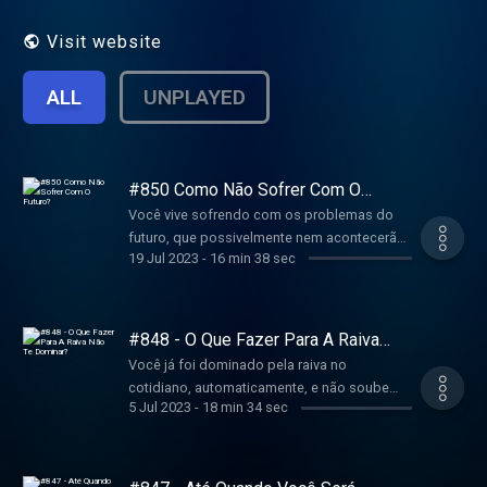
https://tutoriasobrebudismo.com.br/medite-
so-por-hoje/
Visit website
ALL
UNPLAYED
#850 Como Não Sofrer Com O
Futuro?
Você vive sofrendo com os problemas do
futuro, que possivelmente nem acontecerão?
19 Jul 2023
-
16 min 38 sec
Neste podcast vou te mostrar como lidar
com isso. Comunidade Online - Tutoria Sobre
Budismo:
https://tutoriasobrebudismo.com.br/pid
#848 - O Que Fazer Para A Raiva
Não Te Dominar?
Você já foi dominado pela raiva no
cotidiano, automaticamente, e não soube
5 Jul 2023
-
18 min 34 sec
como lidar com a situação? Nesse episódio
vou te contar como isso aconteceu comigo
e como lidei com a situação na hora da raiva.
Comunidade Online - Tutoria Sobre Budismo: