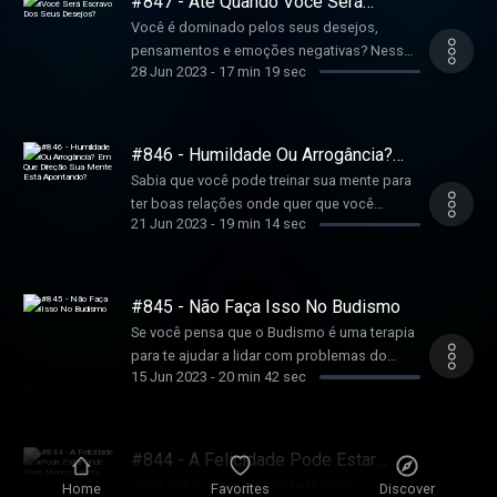
#847 - Até Quando Você Será
https://tutoriasobrebudismo.com.br/pid
Escravo Dos Seus Desejos?
Você é dominado pelos seus desejos,
pensamentos e emoções negativas? Nesse
28 Jun 2023
-
17 min 19 sec
episódio irei te contar como superar e lidar
com isso. Comunidade Online - Tutoria Sobre
Budismo:
https://tutoriasobrebudismo.com.br/pid
#846 - Humildade Ou Arrogância?
Em Que Direção Sua Mente Está
Sabia que você pode treinar sua mente para
Apontando?
ter boas relações onde quer que você
21 Jun 2023
-
19 min 14 sec
esteja? Neste episódio, falarei de algumas
experiências sobre humildade e arrogância e
como elas poderão te ajudar. Comunidade
Online - Tutoria Sobre Budismo:
#845 - Não Faça Isso No Budismo
https://tutoriasobrebudismo.com.br/pid
Se você pensa que o Budismo é uma terapia
para te ajudar a lidar com problemas do
15 Jun 2023
-
20 min 42 sec
cotidiano, você está equivocado. Neste
episódio irei explicar o objetivo do Budismo
e o que você não deve fazer ao procurá-lo.
Comunidade Online - Tutoria Sobre Budismo:
#844 - A Felicidade Pode Estar
https://tutoriasobrebudismo.com.br/pid
Onde Você Menos Espera
Você sabe o que é felicidade para o
Home
Favorites
Discover
Materiais gratuitos Sobre Budismo: