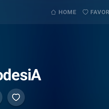
HOME
FAVOR
odesiA