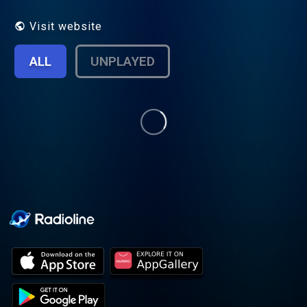
leur tient à coeur depuis bien longtemps : le
jeu vidéo.
Visit website
ALL
UNPLAYED