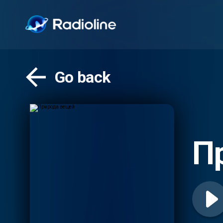
Go back
П