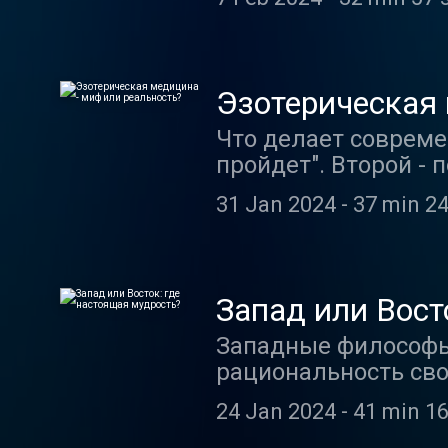
бывает, нам не жал
подсказал интересн
какие-то объективн
творение, можно с 
Эзотерическая 
непреходящий интер
Что делает совреме
феномене гениально
пройдет". Второй - 
гениальные произве
группе в соцсетях. 
вещей" говорим с и
31 Jan 2024
-
37 min 24
если и это не помог
поликлинику - к тер
предпочитает гомео
Насколько эффекти
Запад или Вост
отрасли? Клиническ
Западные философы 
научных работ на эт
рациональность сво
вещей".
обращается к внутр
24 Jan 2024
-
41 min 16
субъективным. Тем 