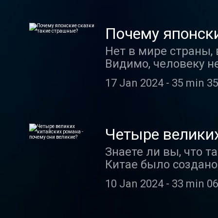
отворачивается от 
Почему? Обсуждаем 
наук Эльвирой Шим
Почему японск
Нет в мире страны, 
Видимо, человеку н
непонятных событи
17 Jan 2024
-
35 min 35
интерпретаций. Но 
для маленьких дете
напугать еще неопы
неоправданных самостоятельных де
Четыре великих
примере японских с
Знаете ли вы, что т
зашкаливает. А пом
Китае было создано
кандидат психологи
и события тесно п
10 Jan 2024
-
33 min 06
существами и прост
по-настоящему вели
человеку? Спросим об этом у востоковеда, доктора филологических наук, историка и