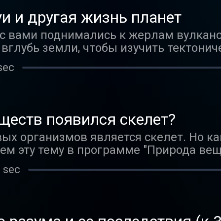
 этномузея «Мир Шляпы» Кирилла Баб
и и другая жизнь планет
с вами поднимались к жерлам вулкано
вглубь земли, чтобы изучить тектонич
етрясения. Но всё это было на нашей п
sec
утешествовать по всей Солнечной сист
ществ появился скелет?
ых организмов является скелет. Но ка
м эту тему в программе "Природа вещ
к, палеонтологом Андреем Журавлевым
 sec