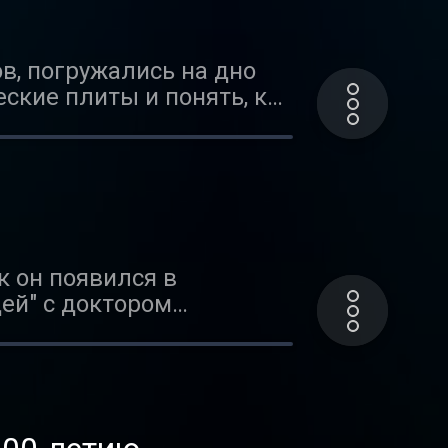
аева.
в, погружались на дно
еские плиты и понять, как
ланете Земля. И вот
еме.
к он появился в
ей" с доктором
.