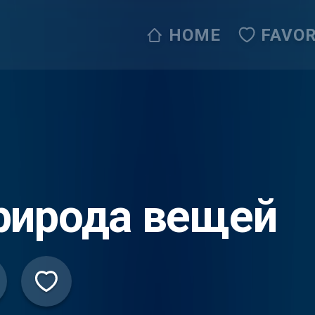
HOME
FAVOR
рирода вещей