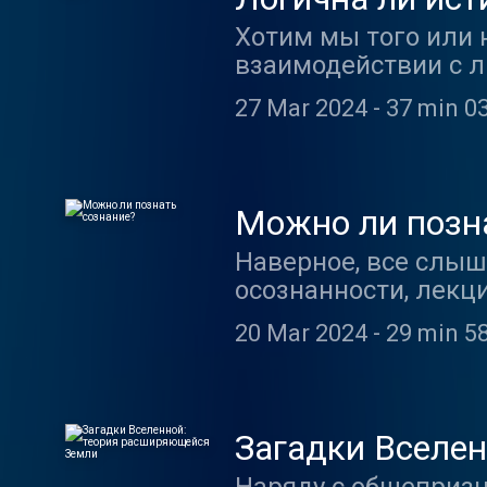
Хотим мы того или 
взаимодействии с лю
логическое объясне
27 Mar 2024
-
37 min 0
прогнозировать буд
каждого. Можно поду
Сегодня о непросты
украинским культур
Можно ли позн
лектором, автором н
Наверное, все слыш
европейской культу
осознанности, лекц
человеком Алексан
собственного осозна
20 Mar 2024
-
29 min 5
до сих пор точно не
сознания и можно л
есть ли вероятность
этом сегодня в про
Загадки Вселе
Константином Зару