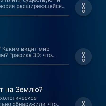
х плит», существуют и
"теория расширяющейся
дидат технических наук,
олий Череповский -
? Каким видит мир
м? Графика 3D: что
 анимация? На каком
до работать над аниме-
ирода вещей" мы зададим
 который уже создал
ет на Землю?
ихологическое
льно обнаружили, что