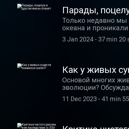
создателя рижского
Парады, поцелу
Только недавно мы 
океана и проникали 
же происходят земл
3 Jan 2024
-
37 min 20 
сегодня мы будем п
Как у живых су
Основой многих жив
эволюции? Обсуждае
биологических нау
11 Dec 2023
-
41 min 55