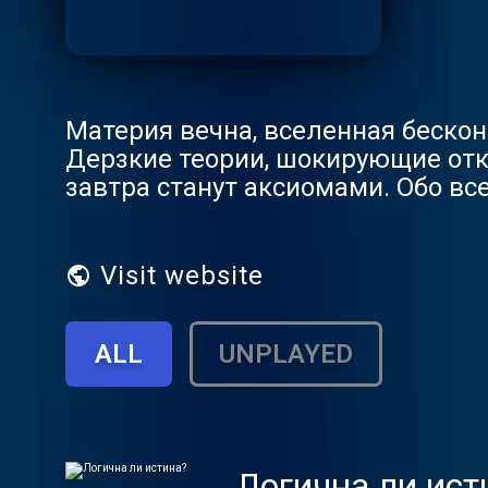
Материя вечна, вселенная бескон
Дерзкие теории, шокирующие отк
завтра станут аксиомами. Обо вс
Visit website
ALL
UNPLAYED
Логична ли ист