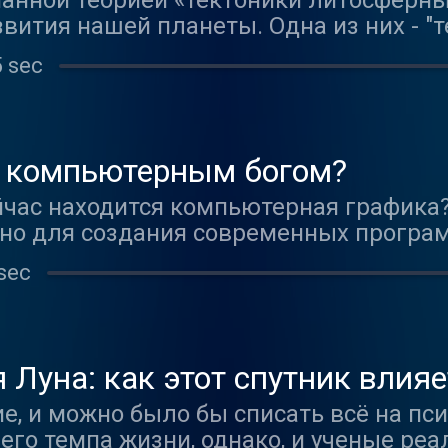
анной теорией «тектоники литосферны
звития нашей планеты. Одна из них - 
аммы "Природа вещей" - геофизик, кан
5 sec
мическим методам исследования Анат
 в пользу этой гипотезы.
ь компьютерным богом?
йчас находится компьютерная графика
но для создания современных програм
вание или текстурирование? Свет или
sec
мые большие сложности? Как долго на
гие вопросы сегодня в программе "Пр
пьютерной графике Кириллу Статуеву,
гу.
 Луна: как этот спутник влия
е, и можно было бы списать всё на пс
го темпа жизни, однако, и ученые реа