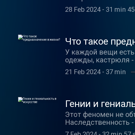
земля стала вращат
28 Feb 2024
-
31 min 45
очень маленькую вел
происходит? Как «д
воздействием? Что 
планете (и это не о
Что такое пред
конфигурации лунно
У каждой вещи есть
"Природа вещей" от
одежды, кастрюля -
Зотов.
спорить о смысле жи
21 Feb 2024
-
37 min
создания показываю
не задумываются о 
заключается его пре
получится ли? Эти 
Гении и гениал
вещей" - руководит
Этот феномен не о
и Владимиру Барми
Наследственность -
восприятие того, чт
7 Feb 2024
-
32 min 57 