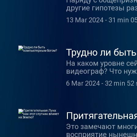
Наряду с общепризн
другие гипотезы ра
Земли". Гость прогр
13 Mar 2024
-
31 min 0
специалист по сейс
приведет аргументы
Трудно ли быт
На каком уровне се
видеограф? Что нуж
сложнее - моделиро
6 Mar 2024
-
32 min 52 
этапе возникают са
образом? Эти и дру
специалисту по ком
футуристическую Ри
Притягательная
Это замечают многи
восприятие нынешне