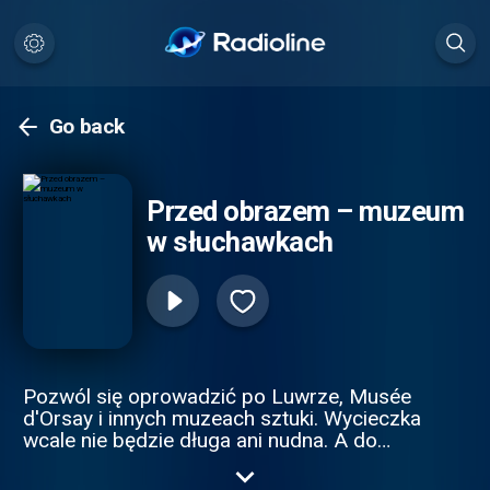
Go back
Przed obrazem – muzeum
w słuchawkach
Pozwól się oprowadzić po Luwrze, Musée
d'Orsay i innych muzeach sztuki. Wycieczka
wcale nie będzie długa ani nudna. A do
tego może być w pełni wirtualna. Przed
obrazem to w końcu podcast! Reprodukcje