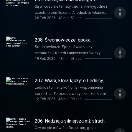
miejscem, w którym Bóg chce być obecny. To
Kościoła – jak wygląda ta procedura?
książkę „Linoskoczek”.
łączącej okolice Tygrysu i Eufratu z ogrodem
Są w Kościele tematy trudne, niewygodne i
odcinek dla tych, którzy chcą głębiej
www.puzzlewiary.pl/213 dołącz do grupy
Eden oraz o tym, jak te miejsca pomagają
często przemilczane. A jednak to właśnie
zrozumieć swoją wiarę, spojrzeć na siebie z
mailingowej:
26 Feb 2026
-
43 min 53 sec
lepiej zrozumieć biblijne opowieści.
one domagają się uczciwego spojrzenia i
większą czułością i odnaleźć sens także w
https://sendfox.com/puzzlewiary wesprzyj
www.puzzlewiary.pl/211 dołącz do grupy
spokojnego zrozumienia. W nowym odcinku
tym, co cielesne, kruche i nieidealne.
moją działalność:
mailingowej:
Puzzli Wiary zatrzymujemy się przy jednym z
www.puzzlewiary.pl/210 dołącz do grupy
www.puzzlewiary.pl/wesprzyj/
https://sendfox.com/puzzlewiary wesprzyj
takich zagadnień — odpowiedzialności,
208: Średniowiecze: epoka
mailingowej:
moją działalność:
prawie i konsekwencjach w życiu
ciemności czy czas światła?
https://sendfox.com/puzzlewiary wesprzyj
Średniowiecze. Epoka światła czy
www.puzzlewiary.pl/wesprzyj/
duchownych. Razem z ks. Marcinem
moją działalność:
ciemności? Katedr i uniwersytetów czy
Wolczko, specjalistą prawa kanonicznego,
19 Feb 2026
-
48 min 53 sec
www.puzzlewiary.pl/wesprzyj/
zabobonu i chaosu?W nowym odcinku
próbujemy uporządkować pojęcia, wyjaśnić
Puzzle Wiary zapraszam Cię do spokojnej,
procedury i zobaczyć, jak Kościół naprawdę
pogłębionej rozmowy, która rozbraja utarte
mierzy się z najcięższymi sprawami. To
schematy myślenia o „wiekach ciemnych”.
207: Wiara, która łączy: o Lednicy,
rozmowa dla tych, którzy chcą pogłębiać
Razem z Pawłem Krupą OP — moim
młodych i Kościele
swoją wiarę bez uciekania od pytań i bez
Lednica to nie tylko tłumy i wspomnienia
współbratem i pasjonatem historii —
uproszczeń. www.puzzlewiary.pl/209 dołącz
sprzed lat. To przede wszystkim konkretni
odkrywamy, jak bardzo złożony, różnorodny i
12 Feb 2026
-
46 min 09 sec
do grupy mailingowej:
ludzie, ich pytania, pragnienia i potrzeba
inspirujący był to czas.
https://sendfox.com/puzzlewiary wesprzyj
bycia razem w wierze — nawet wtedy, gdy na
www.puzzlewiary.pl/208 dołącz do grupy
moją działalność:
co dzień czują się w niej osamotnieni. W
mailingowej:
www.puzzlewiary.pl/wesprzyj/
nowym odcinku z Tomaszem Nowakiem OP
206: Nadzieja silniejsza niż strach.
https://sendfox.com/puzzlewiary wesprzyj
o tym, jak Lednica zmieniała się przez lata,
Rozmowa o Bogu w Ukrainie.
moją działalność:
Czy da się mówić o Bogu tam, gdzie
co pozostało niezmienne i dlaczego wciąż