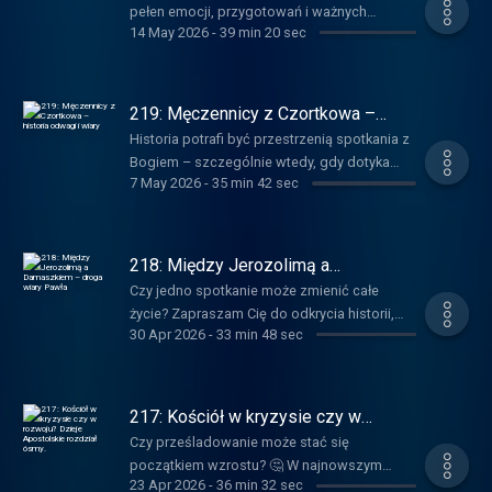
https://sendfox.com/puzzlewiary wesprzyj
pełen emocji, przygotowań i ważnych
oznacza realne ryzyko utraty
14 May 2026
-
39 min 20 sec
moją działalność:
duchowych przeżyć związanych z I Komunią
bezpieczeństwa, bliskich, a nawet życia. To
www.puzzlewiary.pl/wesprzyj/
Świętą. Ale czy w całym tym zamieszaniu
rozmowa, która poszerza perspektywę,
potrafimy jeszcze zobaczyć to, co naprawdę
porusza serce i pomaga głębiej zrozumieć,
najważniejsze?W najnowszym odcinku
219: Męczennicy z Czortkowa –
czym naprawdę jest wspólnota Kościoła
rozmawiam z moim współbratem
historia odwagi i wiary
ponad granicami. Jeśli chcesz spojrzeć na
Historia potrafi być przestrzenią spotkania z
Przemysławem Ciesielskim OP—
swoją wiarę w nowy sposób i odkryć, jak
Bogiem – szczególnie wtedy, gdy dotyka
współzałożycielem ruchu „Baranki” i
7 May 2026
-
35 min 42 sec
możesz realnie wspierać innych — ten
odwagi, wierności i męczeństwa. W
człowiekiem, który od lat towarzyszy
odcinek jest dla Ciebie.🎧 Posłuchaj i
najnowszym odcinku zapraszam Was do
dzieciom oraz rodzicom w odkrywaniu
pozwól, by ta historia została z Tobą na
niezwykłej rozmowy z ojcem Markiem
piękna wiary i sakramentów. Rozmawiamy o
dłużej. www.puzzlewiary.pl/221 dołącz do
Miławickim – dominikaninem, doktorem
218: Między Jerozolimą a
tym, jak pomóc dzieciom spotkać Boga
grupy mailingowej:
historii i postulatorem procesu
Damaszkiem – droga wiary Pawła
naprawdę, jaką rolę mają w tym rodzice i
Czy jedno spotkanie może zmienić całe
https://sendfox.com/puzzlewiary wesprzyj
beatyfikacyjnego męczenników
dlaczego I Komunia nie powinna być
życie? Zapraszam Cię do odkrycia historii,
moją działalność:
czortkowskich. To spotkanie prowadzi nas
30 Apr 2026
-
33 min 48 sec
„finałem”, ale początkiem duchowej drogi.To
która od wieków porusza serca wierzących
www.puzzlewiary.pl/wesprzyj/
do Czortkowa – miasta na Podolu, gdzie w
rozmowa o wierze przeżywanej autentycznie
— nawrócenia św. Pawła. To opowieść pełna
dramatycznych realiach lat 40. XX wieku
— bez presji, bez skupienia na prezentach i
napięcia, pytań i światła, które potrafi
ośmiu braci dominikanów oddało życie.
zewnętrznych oczekiwaniach.
dotknąć także naszej codzienności.Razem z
217: Kościół w kryzysie czy w
Rozmawiamy nie tylko o faktach
www.puzzlewiary.pl/220 dołącz do grupy
dr Danutą Piekarz przyglądamy się drodze od
rozwoju? Dzieje Apostolskie
historycznych, ale także o tym, czym
Czy prześladowanie może stać się
rozdział ósmy.
mailingowej:
gorliwego faryzeusza do jednego z
naprawdę jest męczeństwo, jak Kościół
początkiem wzrostu? 🤔 W najnowszym
https://sendfox.com/puzzlewiary wesprzyj
największych apostołów. Rozkładamy tę
23 Apr 2026
-
36 min 32 sec
bada takie sprawy i dlaczego wciąż czekamy
odcinku zapraszam Cię do wspólnego