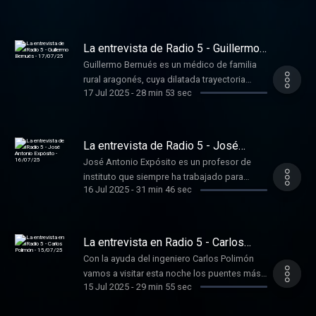
largo de la historia de las monarquías
ibéricas, es un mito a desterrar.
La entrevista de Radio 5 - Guillermo
Bernués - 17/07/25
Guillermo Bernués es un médico de familia
rural aragonés, cuya dilatada trayectoria
17 Jul 2025
-
28 min 53 sec
profesional ha sido reconocida con la Cruz
del Orden Civil.
La entrevista de Radio 5 - José
Antonio Expósito - 16/07/25
José Antonio Expósito es un profesor de
instituto que siempre ha trabajado para
16 Jul 2025
-
31 min 46 sec
conseguir la excelencia en la educación
pública.
La entrevista en Radio 5 - Carlos
Polimón - 15/07/25
Con la ayuda del ingeniero Carlos Polimón
vamos a visitar esta noche los puentes más
15 Jul 2025
-
29 min 55 sec
emblemáticos de nuestro país.