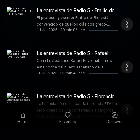
La entrevista de Radio 5 - Emilio del
Río - 11/07/25
El profesor y escritor Emilio del Río está
convencido de que los clásicos greco-
11 Jul 2025
-
29 min 06 sec
latinos pueden ayudarnos a afrontar los
problemas del siglo XXI.
La entrevista de Radio 5 - Rafael
Puyol - 10/07/25
Con el catedrático Rafael Puyol hablamos
esta noche del nuevo escenario de la
10 Jul 2025
-
32 min 46 sec
demografía global y los retos que presenta.
La entrevista de Radio 5 - Florencio
Domínguez. No olvidar - 09/07/25
La financiación de la banda terrorista ETA ha
sido objeto de una conferencia a cargo de
9 Jul 2025
-
28 min 03 sec
Florencio Domínguez, director del Centro
Home
Favorites
Discover
para la Memoria de las víctimas del
Terrorismo.
La entrevista en Radio 5 - Jordi