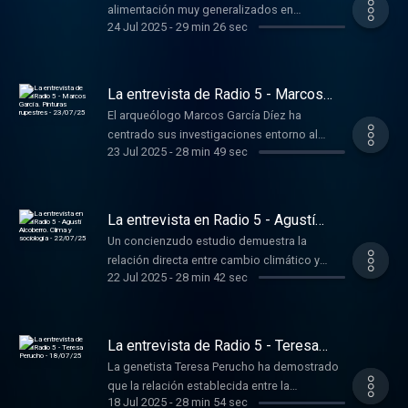
alimentación muy generalizados en
24 Jul 2025
-
29 min 26 sec
occidente. Carmen Galindo es la presidenta
de la federación que ayuda a los afectados
por estas dos enfermedades.
La entrevista de Radio 5 - Marcos
García. Pinturas rupestres -
El arqueólogo Marcos García Díez ha
23/07/25
centrado sus investigaciones entorno al
23 Jul 2025
-
28 min 49 sec
origen y el significado antropológico de las
pinturas rupestres realizadas por nuestros
ancestros.
La entrevista en Radio 5 - Agustí
Alcoberro. Clima y sociología -
Un concienzudo estudio demuestra la
22/07/25
relación directa entre cambio climático y
22 Jul 2025
-
28 min 42 sec
conflictos sociales a lo largo de la historia.
Agustí Alcoberro está entre los
investigadores que han llegado a esa
conclusión.
La entrevista de Radio 5 - Teresa
Perucho - 18/07/25
La genetista Teresa Perucho ha demostrado
que la relación establecida entre la
18 Jul 2025
-
28 min 54 sec
consanguinidad y las enfermedades a lo