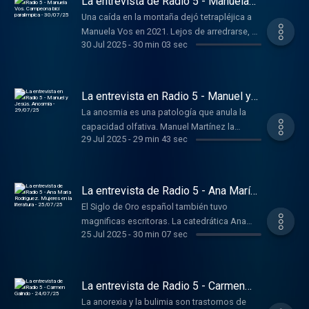
La entrevista de Radio 5 - Manuela
Vos. Campeona bici paralímpica -
Una caída en la montaña dejó tetrapléjica a
30/07/25
Manuela Vos en 2021. Lejos de arredrarse, ha
30 Jul 2025
-
30 min 03 sec
conseguido ser campeona del mundo en
ciclismo paralímpico
La entrevista en Radio 5 - Manuel y
Jesús. Anosmia - 29/07/25
La anosmia es una patología que anula la
capacidad olfativa. Manuel Martínez la
29 Jul 2025
-
29 min 43 sec
padece. El neurólogo Jesús Porta la trata.
La entrevista de Radio 5 - Ana María
Rodríguez. Mujeres en la literatura -
El Siglo de Oro español también tuvo
25/07/25
magnificas escritoras. La catedrática Ana
25 Jul 2025
-
30 min 07 sec
Rodríguez-Rodríguez se ha preocupado por
recuperar esta obra.
La entrevista de Radio 5 - Carmen
Galindo - 24/07/25
La anorexia y la bulimia son trastornos de