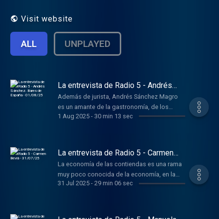
este programa
Visit website
ALL
UNPLAYED
La entrevista de Radio 5 - Andrés
Sánchez. Bares de España -
Además de jurista, Andrés Sánchez Magro
01/08/25
es un amante de la gastronomía, de los
1 Aug 2025
-
30 min 13 sec
buenos caldos, y de los bares españoles
con identidad propia.
La entrevista de Radio 5 - Carmen
Beviá - 31/07/25
La economía de las contiendas es una rama
muy poco conocida de la economía, en la
31 Jul 2025
-
29 min 06 sec
que se ha especializado la profesora
Carmen Beviá.