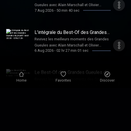
Gueules avec Alain Marschall et Olivier
7 Aug 2026
-
50 min 40 sec
Truchot.
L'intégrale du Best-Of des Grandes
Gueules du jeudi 6 août 2026 -
Revivez les meilleurs moments des Grandes
09h/12h
Gueules avec Alain Marschall et Olivier
6 Aug 2026
-
02 hr 27 min 01 sec
Truchot.
Le Best-Of des Grandes Gueules du
6 août - 11h/12h
Revivez les meilleurs moments des Grandes
Home
Favorites
Discover
Gueules avec Alain Marschall et Olivier
6 Aug 2026
-
47 min 48 sec
Truchot.
Le Best-Of des Grandes Gueules du
6 août - 10h/11h
Revivez les meilleurs moments des Grandes
Gueules avec Alain Marschall et Olivier
6 Aug 2026
-
49 min 33 sec