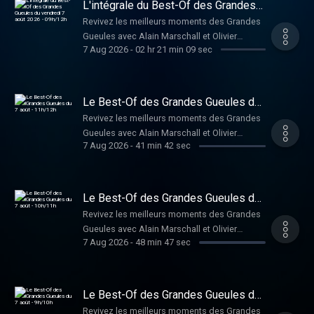
L'intégrale du Best-Of des Grandes
Gueules du vendredi 7 août 2026 -
Revivez les meilleurs moments des Grandes
09h/12h
Gueules avec Alain Marschall et Olivier
7 Aug 2026
-
02 hr 21 min 09 sec
Truchot.
Le Best-Of des Grandes Gueules du
7 août - 11h/12h
Revivez les meilleurs moments des Grandes
Gueules avec Alain Marschall et Olivier
7 Aug 2026
-
41 min 42 sec
Truchot.
Le Best-Of des Grandes Gueules du
7 août - 10h/11h
Revivez les meilleurs moments des Grandes
Gueules avec Alain Marschall et Olivier
7 Aug 2026
-
48 min 47 sec
Truchot.
Le Best-Of des Grandes Gueules du
7 août - 9h/10h
Revivez les meilleurs moments des Grandes