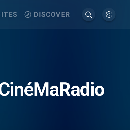
ITES
DISCOVER
 CinéMaRadio