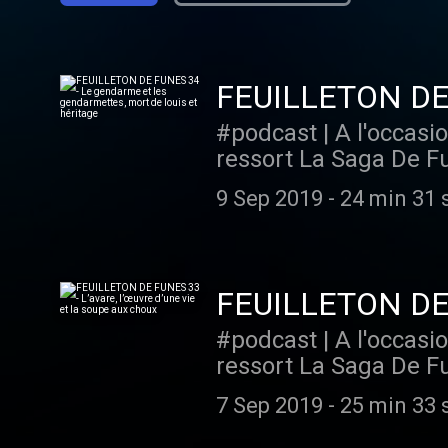
FEUILLETON DE 
de louis et hérit
#podcast | A l'occas
ressort La Saga De Fun
grand du cinéma fra
9 Sep 2019
-
24 min 31 
FEUILLETON DE FU
choux
#podcast | A l'occas
ressort La Saga De Fun
grand du cinéma fra
7 Sep 2019
-
25 min 33 