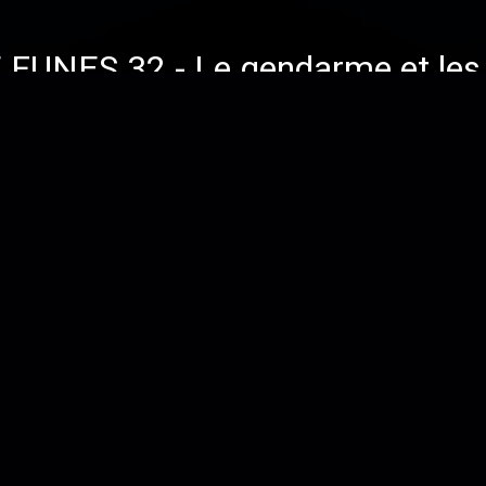
UNES 32 - Le gendarme et les e
ion du 150e anniversaire du Grand Louis d
ès d'Eric Desmet et s'intéresse à toute la
nçais. #louisdefunes #defunes #cinema #
sec
UNES 31 - La zizanie avec gira
ion du 150e anniversaire du Grand Louis d
ès d'Eric Desmet et s'intéresse à toute la
nçais. #louisdefunes #defunes #cinema #
sec