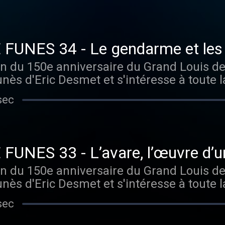
FUNES 34 - Le gendarme et les
age
ion du 150e anniversaire du Grand Louis d
ès d'Eric Desmet et s'intéresse à toute la
nçais. #louisdefunes #defunes #cinema #
sec
NES 33 - L’avare, l’œuvre d’un
ion du 150e anniversaire du Grand Louis d
ès d'Eric Desmet et s'intéresse à toute la
nçais. #louisdefunes #defunes #cinema #
sec