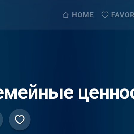
HOME
FAVOR
емейные ценно