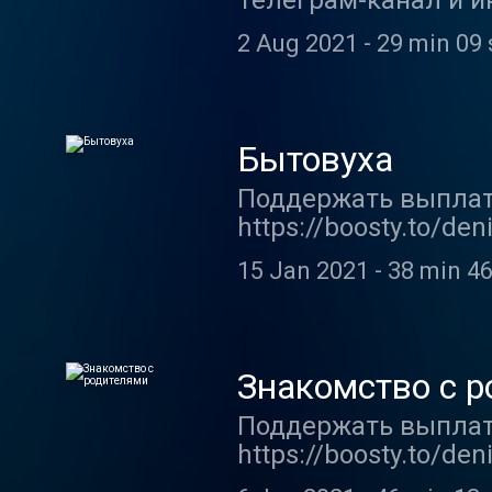
Телеграм-канал и 
ценностей» мы берё
2 Aug 2021
-
29 min 09 
и как будет хоронит
неловкий разговор, 
Бытовуха
Поддержать выплату 
https://boosty.to/de
https://www.instagra
15 Jan 2021
-
38 min 46
Денис в соцсетях Кан
https://www.instagra
выпуске обсуждаем, 
Знакомство с 
Поддержать выплату
https://boosty.to/de
https://www.instagra