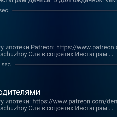
инстаграм Дениса. В долгожданном ка
мся за самую солнечную и летнюю тем
sec
ь своего партнёра. Ну, и по мелочи. П
но это только начало.
ипотеки Patreon: https://www.patreon.
nischuzhoy Оля в соцсетях Инстаграм:
m.com/olyalesinka/ Тикток: https://www.
 sec
ал в телеграме: https://t-do.ru/fe_cit
m.com/fe_city_boy Твиттер: https://twitt
как не сделать так, чтобы любовная л
родителями
 ипотеки: https://www.patreon.com/den
nischuzhoy Оля в соцсетях Инстаграм:
m.com/olyalesinka/ Тикток: https://www.