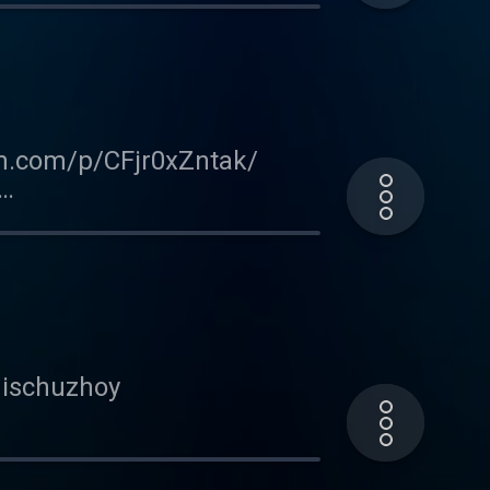
y_boy/ Инстаграм:
er.com/fe_city_boy
 В этом эпизоде мы
 истории читателей. У
m.com/p/CFjr0xZntak/
ischuzhoy Оля в соцсетях
 в телеграме: https://t-
_city_boy Твиттер:
ксе с сексологом. Всё
ischuzhoy
tiktok.com/@olya_alesina
y_boy/ Инстаграм: