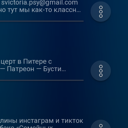
svictoria.psy@gmail.com
о тут мы как-то классно
ей), что решили не
 — хорошо, пнятненько?
угое.
церт в Питере с
 — Патреон — Бусти
 инстаграм Дениса.
ину мира и поговорить о
ак их сочетать внутри
Олины инстаграм и тикток