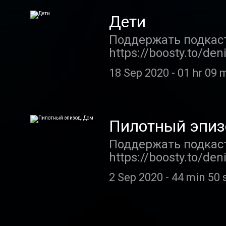
https://www.instagra
новом выпуске обс
Дети
отношения. Вспомин
Поддержать подкаст
истории.
https://boosty.to/d
svictoria.psy@gmail.
18 Sep 2020
-
01 hr 09 
n.ru/ Сергей Мезенц
«Холоде» про женщи
Автор обложки — Ан
выпуске подкаста м
Пилотный эпиз
детей. Получается.
Поддержать подкаст 
https://boosty.to/de
https://instagram.c
2 Sep 2020
-
44 min 50 
возрождённом подк
то важную для семь
пары. Начать решил
Курскую область на 