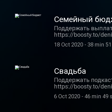
https://www.instagra
раз говорим о том, 
говорите. Для боле
Семейный бюд
Поддержать выплату
https://boosty.to/de
https://www.instagra
18 Oct 2020
-
38 min 51
Денис в соцсетях Кан
https://www.instagra
очередном выпуске 
разных пар. Конфли
Свадьба
Поддержать подкаст 
https://boosty.to/d
denis@denischuzhoy.
6 Oct 2020
-
46 min 49 
https://www.instagra
Денис в соцсетях Кан