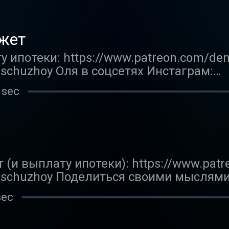
m.com/fe_city_boy Твиттер: https://twitt
как правильно ссориться, если вы — се
е полного обсуждения нажмите на кноп
жет
 ипотеки: https://www.patreon.com/den
nischuzhoy Оля в соцсетях Инстаграм:
m.com/olyalesinka/ Тикток: https://www.
 sec
ал в телеграме: https://t-do.ru/fe_cit
m.com/fe_city_boy Твиттер: https://twitt
порассуждали о том, как формируется
кта не получилось.
(и выплату ипотеки): https://www.pat
enischuzhoy Поделиться своими мыслями
ru Оля в соцсетях Инстаграм:
sec
m.com/olyalesinka/ Тикток: https://www.
ал в телеграме: https://t-do.ru/fe_cit