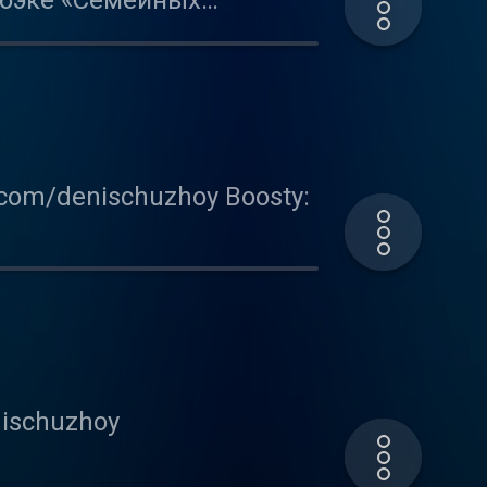
мбэке «Семейных
у — смерть. Решаем, кто
олучился довольно
com/denischuzhoy Boosty:
tiktok.com/@olya_alesina
y_boy/ Инстаграм:
er.com/fe_city_boy В этом
одка разбилась о быт.
ischuzhoy
tiktok.com/@olya_alesina