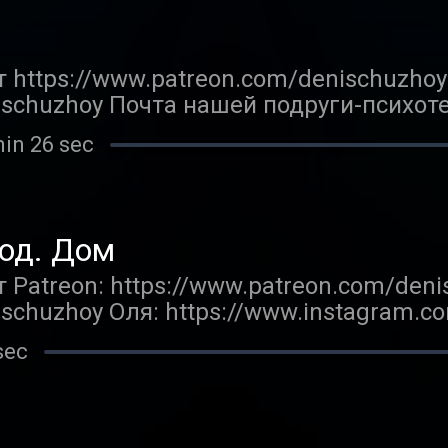
m.com/fe_city_boy Твиттер: https://twitt
уждаем, как и зачем люди решаются о
аем идиотские истории других людей.
 https://www.patreon.com/denischuzhoy
enischuzhoy Почта нашей подруги-психот
com Сайт про родительство «Нет, это но
min 26 sec
ев в ютубе: https://www.youtube.com/u
н, жалеющих о материнстве: https://ho
дрей Тарусов: https://www.instagram.c
ы пытаемся объяснить самим себе, поче
од. Дом
Patreon: https://www.patreon.com/deni
nischuzhoy Оля: https://www.instagram.c
om/fe_city_boy/ Мы — Денис и Оля, жена
sec
асте «Семейные ценности» мы в каждо
и тему и обсуждаем, что она значит д
и с дома в самом широком смысле. Вс
Москву и как решились взять тут ипоте