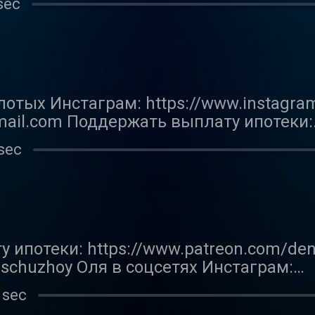
sec
ал в телеграме: https://t-do.ru/fe_cit
m.com/fe_city_boy Твиттер: https://twitt
кулова: https://twitter.com/small_lord
комились с мамами друг друга и читаем
нее. А ещё Оля поёт!
лотых Инстаграм: https://www.instagra
mail.com Поддержать выплату ипотеки:
.com/denischuzhoy https://boosty.to/den
sec
www.instagram.com/olyalesinka/ Тикток:
om/@olya_alesina Денис в соцсетях Канал
нстаграм: https://www.instagram.com/fe
fe_city_boy В этом выпуске говорим о се
 ипотеки: https://www.patreon.com/den
nischuzhoy Оля в соцсетях Инстаграм:
m.com/olyalesinka/ Тикток: https://www.
 sec
ал в телеграме: https://t-do.ru/fe_cit