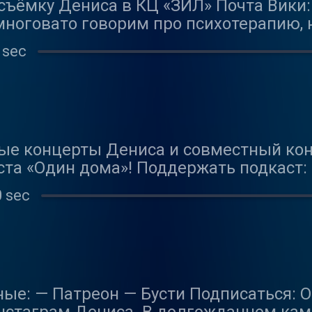
съёмку Дениса в КЦ «ЗИЛ» Почта Вики: 
многовато говорим про психотерапию, н
спасибо её опыту и винишку в нас с Ол
 sec
 ещё раз закрепить, что психотерапия
емся обсуждать что-то совершенно др
ые концерты Дениса и совместный кон
ста «Один дома»! Поддержать подкаст:
 инстаграм и тикток Телеграм-канал и
0 sec
смерть мы решили чуть осветлить карт
заниматься до смерти — про хобби и к
азные вкусы.
ные: — Патреон — Бусти Подписаться: 