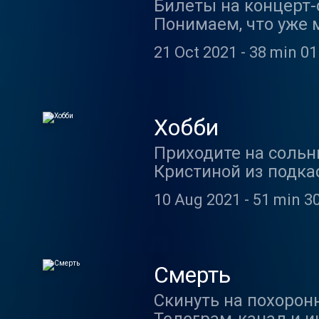
Билеты на концерт-
Понимаем, что уже 
поболтали с Викой (
21 Oct 2021
-
38 min 01
ограничивать себя и
Дальше уже постара
Хобби
Приходите на сольн
Кристиной из подка
Подписаться: Олины
10 Aug 2021
-
51 min 3
После выпуска про 
том, чем планируем 
семьи, если у вас р
Смерть
Скинуть на похорон