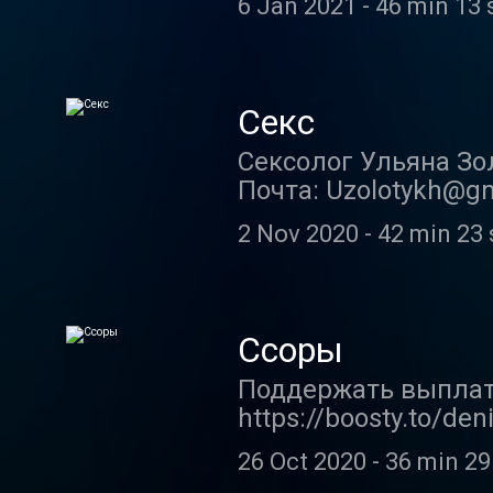
6 Jan 2021
-
46 min 13 
Денис в соцсетях Кан
https://www.instagra
Монтаж Кристина Бит
обсуждаем, как зна
Секс
читателей драматич
Сексолог Ульяна Зо
Почта: Uzolotykh@g
https://www.patreon
2 Nov 2020
-
42 min 23 
Инстаграм: https://
https://www.tiktok.c
do.ru/fe_city_boy/ И
https://twitter.com/
Ссоры
делаем правильно.
Поддержать выплату
https://boosty.to/de
https://www.instagra
26 Oct 2020
-
36 min 29
Денис в соцсетях Кан