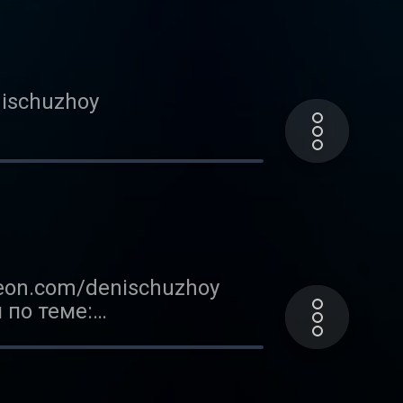
er.com/fe_city_boy В этот
мья или пара. Спойлер:
ку «Плей».
ischuzhoy
tiktok.com/@olya_alesina
y_boy/ Инстаграм:
er.com/fe_city_boy В
 семейный бюджет у
reon.com/denischuzhoy
 по теме:
tiktok.com/@olya_alesina
y_boy/ Инстаграм: