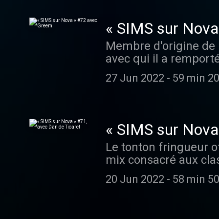
« SIMS sur Nova
Membre d'origine de
avec qui il a remport
une identité musicale
27 Jun 2022
-
59 min 20
était l’invité de Sim
du Label à Paris !
« SIMS sur Nova 
Le tonton fringueur of
mix consacré aux clas
20 Jun 2022
-
58 min 50