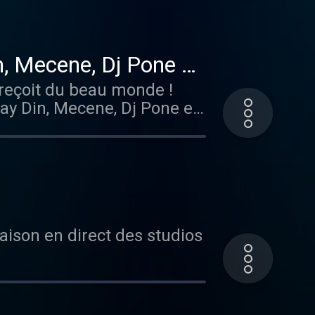
Vladimir Cauchemar, il a
’un titre co-produit avec
ues, on se retrouve le 15
n, Mecene, Dj Pone et
Et pour le freestyle... vous
 reçoit du beau monde !
ay Din, Mecene, Dj Pone et
aison en direct des studios