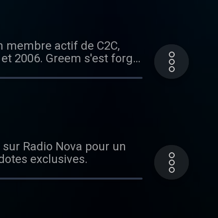
 membre actif de C2C,
 et 2006. Greem s'est forgé
oniques et latines. Et il
1h à 22h en direct du POP UP
ms sur Radio Nova pour un
dotes exclusives.