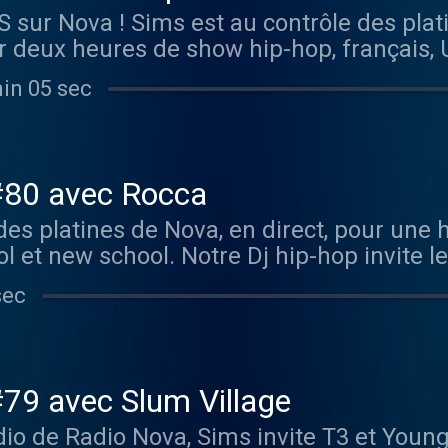
MS sur Nova ! Sims est au contrôle des plat
ur deux heures de show hip-hop, français, 
 du rappeur de « Splifton » Aelpéacha.
min 05 sec
#80 avec Rocca
des platines de Nova, en direct, pour une
ol et new school. Notre Dj hip-hop invite l
quelque temps, un Album « Cimarron » Sor
sec
er ça !
79 avec Slum Village
dio de Radio Nova, Sims invite T3 et Youn