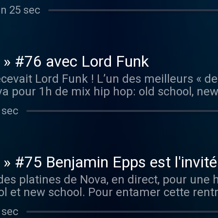
Queens. Au programme, 1h30 de hip-hop 10
in 25 sec
 d'Onyx en fin d'émission !
 » #76 avec Lord Funk
ecevait Lord Funk ! L’un des meilleurs « d
 pour 1h de mix hip hop: old school, new 
 sec
» #75 Benjamin Epps est l'invit
des platines de Nova, en direct, pour une
ool et new school. Pour entamer cette ren
 d'Atlanta, qui livre un freestyle inédit. 
 sec
quand même). Le rappeur de 26 ans origin