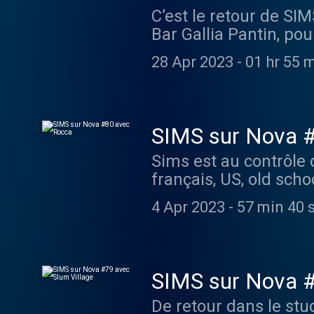
C’est le retour de SI
Bar Gallia Pantin, po
school, en compagnie
28 Apr 2023
-
01 hr 55 
SIMS sur Nova 
Sims est au contrôle 
français, US, old scho
se fait rare depuis 
4 Apr 2023
-
57 min 40 
on était obligés de fêt
SIMS sur Nova #
De retour dans le stu