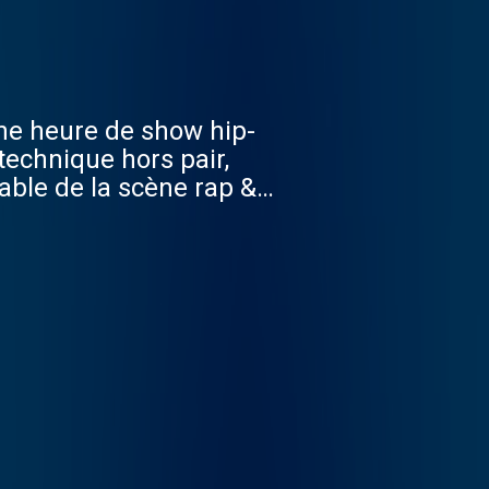
une heure de show hip-
 technique hors pair,
able de la scène rap &
 Mc’s, invitera à chaque
ip Hop.