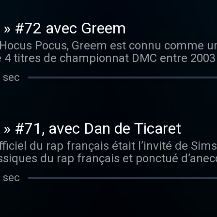
 » #72 avec Greem
 Hocus Pocus, Greem est connu comme un
é 4 titres de championnat DMC entre 2003
 marquée par des influences hip hop, électr
 sec
s sur Radio Nova, ce vendredi 24 juin de 2
» #71, avec Dan de Ticaret
ficiel du rap français était l’invité de Si
siques du rap français et ponctué d’anec
 sec