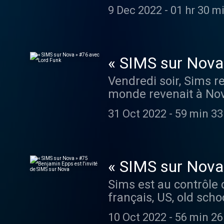
tout aussi culte du 
9 Dec 2022
-
01 hr 30 m
freestyle des membres
« SIMS sur Nova
Vendredi soir, Sims r
monde revenait à Nova
plus 💿
31 Oct 2022
-
59 min 33
« SIMS sur Nova 
Sims est au contrôle 
français, US, old sch
Epps, à peine débarqué
10 Oct 2022
-
56 min 26
(mais on va le faire 