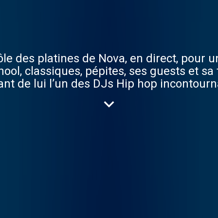
le des platines de Nova, en direct, pour 
hool, classiques, pépites, ses guests et sa
ant de lui l’un des DJs Hip hop incontourn
 saison, Sims en plus de la Fine fleur des
sonnalités pour partager leur passion du H