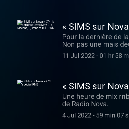
sensation auprès des
même collaboré avec P
DJ Mehdi il y a 20 an
« SIMS sur Nova 
octobre à l’Élysée-Mo
TCHDWN
Pour la dernière de l
pouvez bien évidemmen
Non pas une mais deu
TCHDWN, pour deux h
11 Jul 2022
-
01 hr 58 m
« SIMS sur Nova
Une heure de mix rnb 
de Radio Nova.
4 Jul 2022
-
59 min 07 