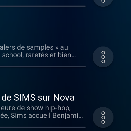
0% east coast avec un petit
ealers de samples » au
school, raretés et bien
é de SIMS sur Nova
 heure de show hip-hop,
trée, Sims accueil Benjamin
On ne le présente plus
aire du Gabon fait