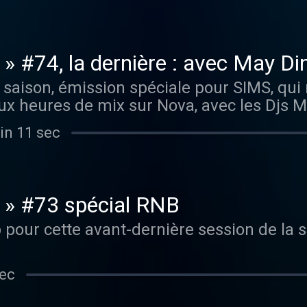
 fans de Boom Bap. Adoubé par Booba et 
edro Winter, pour finaliser l’élaboration d
s. Si vous êtes nostalgiques de vos classiq
» #74, la dernière : avec May Di
ntmartre pour le concert unique d'Eppsito. 
a saison, émission spéciale pour SIMS, qui
t le retrouver juste ici :
x heures de mix sur Nova, avec les Djs M
eures de mix.
in 11 sec
 » #73 spécial RNB
pour cette avant-dernière session de la s
sec