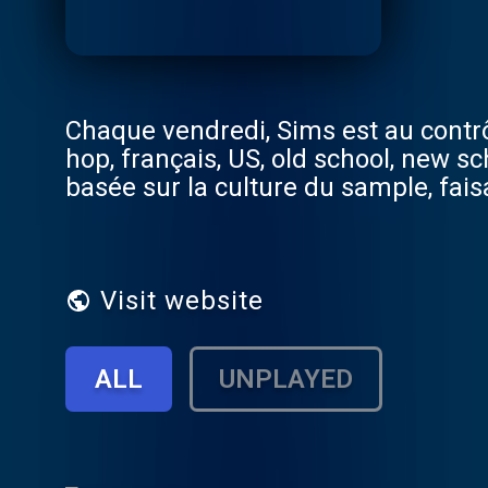
Chaque vendredi, Sims est au contrô
hop, français, US, old school, new sc
basée sur la culture du sample, fais
djing actuelle. Et pour cette seconde
émission producteurs, artistes, per
Visit website
ALL
UNPLAYED