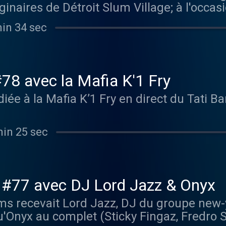
ginaires de Détroit Slum Village; à l'occas
p Hop Heroes) qui se tient du 17 au 19 févr
min 34 sec
ent invitée de l'émission pour un set 10
78 avec la Mafia K'1 Fry
iée à la Mafia K’1 Fry en direct du Tati B
min 25 sec
 #77 avec DJ Lord Jazz & Onyx
ms recevait Lord Jazz, DJ du groupe new-y
'Onyx au complet (Sticky Fingaz, Fredro S