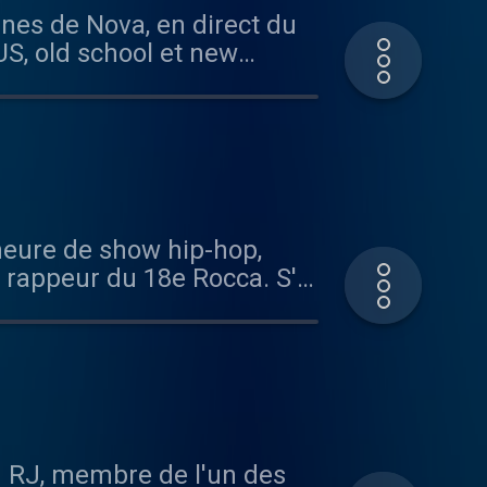
ines de Nova, en direct du
US, old school et new
 heure de show hip-hop,
e rappeur du 18e Rocca. S'il
t incessamment sous peu et
g RJ, membre de l'un des