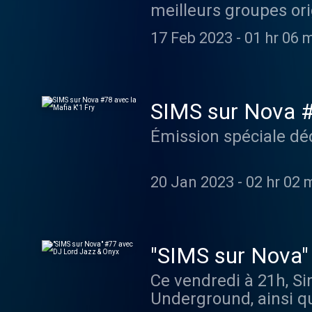
meilleurs groupes ori
festival Triple H (Hi
17 Feb 2023
-
01 hr 06 
May Din était égalem
SIMS sur Nova #
Émission spéciale déd
20 Jan 2023
-
02 hr 02 
"SIMS sur Nova"
Ce vendredi à 21h, Si
Underground, ainsi qu