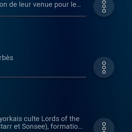
ion de leur venue pour le
ier 2023 au Bataclan. La DJ
0% Eminem.
arbès
orkais culte Lords of the
tarr et Sonsee), formation