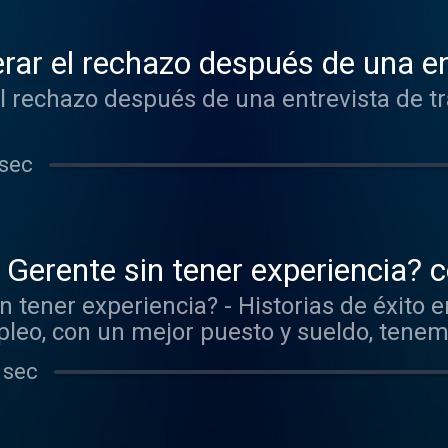
r el rechazo después de una ent
 rechazo después de una entrevista de tr
 sec
erente sin tener experiencia? c
tener experiencia? - Historias de éxito en e
leo, con un mejor puesto y sueldo, tene
mitan a lograr lo que deseamos, creencias
 sec
sto, los estudios necesarios o la edad req
s a enfocarse en el bienestar de la mente,