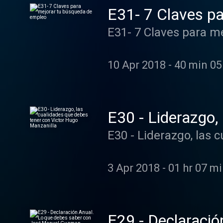
con su historia de vi
E31- 7 Claves p
a reafirmar que los limites sol
E31- 7 Claves para m
creadora y CEO de Ex
oro por su labor hum
maestros internacio
10 Apr 2018
-
40 min 05
E30 - Liderazgo,
Manzanilla
E30 - Liderazgo, las 
3 Apr 2018
-
01 hr 07 mi
E29 - Declaraci