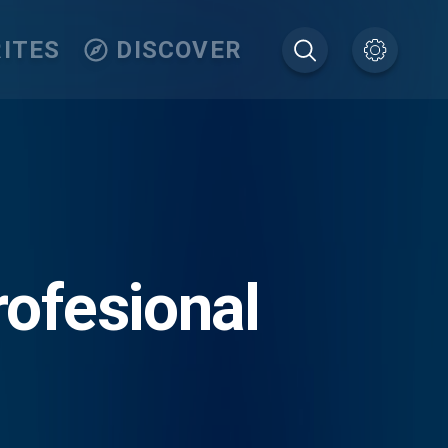
ITES
DISCOVER
rofesional