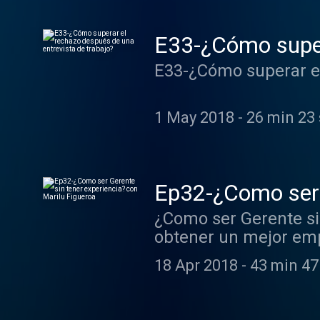
E33-¿Cómo supera
E33-¿Cómo superar el
1 May 2018
-
26 min 23
Ep32-¿Como ser G
¿Como ser Gerente sin 
obtener un mejor emp
que ocasiones nos li
18 Apr 2018
-
43 min 47
experiencia en el pue
ejemplos de ello. En este episodio vas a escuchar a una extraordinaria mujer quien busca
alentar a las persona