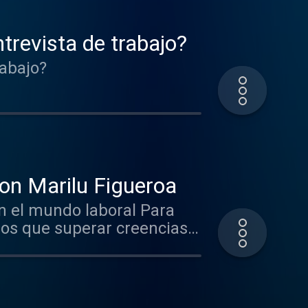
revista de trabajo?
abajo?
on Marilu Figueroa
l mundo laboral Para
mos que superar creencias
 como si no tengo
uerida, son algunos
 cuerpo y espíritu. Quien