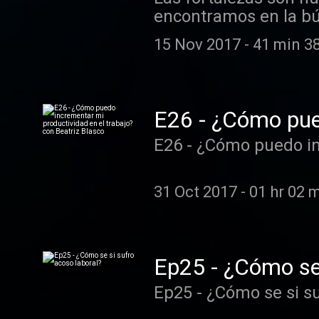
encontramos en la bú
pocos sabemos cómo id
15 Nov 2017
-
41 min 3
de obtener un empleo s
episodio vas a escuch
fortalezas y los tale
tener un CV basado y enfocado a tus fo
E26 - ¿Cómo pued
Call to Action empres
Beatriz Blasco
E26 - ¿Cómo puedo in
líderes y sus equipos
realmente extraordina
tiene una gran visión
31 Oct 2017
-
01 hr 02 
de atraer talento, que
Ep25 - ¿Cómo se 
Ep25 - ¿Cómo se si su