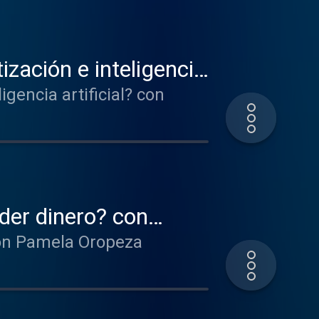
zación e inteligencia
gencia artificial? con
der dinero? con
con Pamela Oropeza