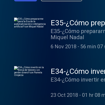
E35-¿Cómo prepar
artificial? con M
E35-¿Cómo prepararme 
Miquel Nadal
6 Nov 2018
-
56 min 07 
E34-¿Cómo invert
Pamela Oropeza
E34-¿Cómo invertir e
23 Oct 2018
-
01 hr 08 