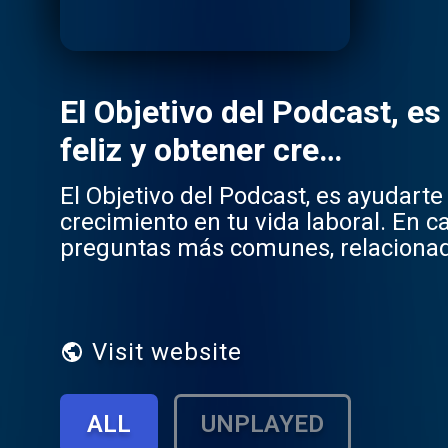
El Objetivo del Podcast, e
feliz y obtener cre…
El Objetivo del Podcast, es ayudart
crecimiento en tu vida laboral. En cada episodio vamos a tener a expertos que van responder a tus
preguntas más comunes, relacionadas al ámbito lab
Spreaker.
Visit website
ALL
UNPLAYED