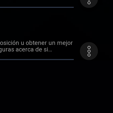
osición u obtener un mejor
guras acerca de si
arse con la abundancia que
mbién, en el amor, la salud
es incrementar tu confianza
uello que anhela tu
sin tener
en pensar que no somos
e trabajo aunque no
to o área. Es por ello