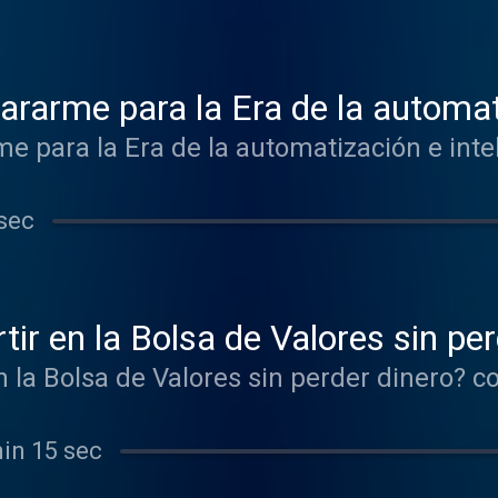
arme para la Era de la automati
iquel Nadal
para la Era de la automatización e inteli
sec
ir en la Bolsa de Valores sin per
n la Bolsa de Valores sin perder dinero? 
min 15 sec