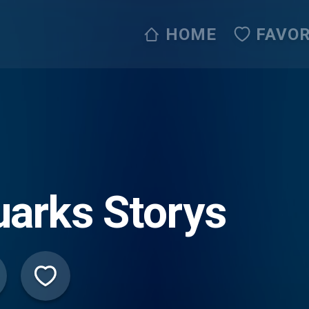
HOME
FAVOR
arks Storys