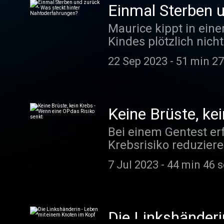
Einmal Sterben 
Maurice kippt in ein
Kindes plötzlich nich
Körper verlassen und 
22 Sep 2023
-
51 min 27
Nahtoderfahrungen, w
https://www.quarks.d
Keine Brüste, ke
Bei einem Gentest erf
Krebsrisiko reduziere
Infos unter: https:/
7 Jul 2023
-
44 min 46 
Die Linkshänderi