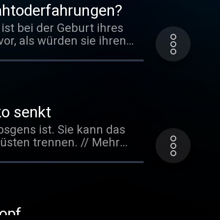
Nahtoderfahrungen?
st bei der Geburt ihres
or, als würden sie ihren
. Zeigen uns solche
fos unter:
ko senkt
bsgens ist. Sie kann das
rüsten trennen. // Mehr
opf