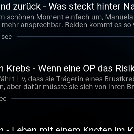
und zurück - Was steckt hinter 
em schönen Moment einfach um, Manuela i
t mehr ansprechbar. Beiden kommt es so v
sie fühlen sich so glücklich wie noch nie
 sec
as uns beim Sterben erwartet? // Mehr In
e/storyquarks/
in Krebs - Wenn eine OP das Risi
ährt Liv, dass sie Trägerin eines Brustkre
n, aber dafür müsste sie sich von ihren B
/www.quarks.de/storyquarks/
sec
n - Leben mit einem Knoten im K