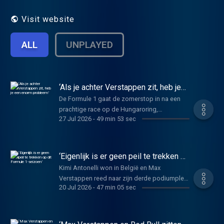
Visit website
ALL
UNPLAYED
‘Als je achter Verstappen zit, heb je
een enorm probleem’
De Formule 1 gaat de zomerstop in na een
prachtige race op de Hungaroring,
27 Jul 2026
-
49 min 53 sec
gewonnen door Lando Norris. Verslaggever
Erik van Haren en voormalig coureur Christijan
Albers bespreken de Grand Prix van
Hongarije in een nieuwe aflevering van de
‘Eigenlijk is er geen peil te trekken op
Formule 1-podcast van De Telegraaf. Het
dit Formule 1-seizoen’
Kimi Antonelli won in België en Max
gaat over de sterke Norris en zijn ongelukkige
Verstappen reed naar zijn derde podiumplek
teamgenoot Oscar Piastri, plus de keuzes
20 Jul 2026
-
47 min 05 sec
van dit seizoen. In een nieuwe aflevering van
van hun team McLaren. Ook het optreden van
de Formule 1-podcast van De Telegraaf
Max Verstappen en Red Bull wordt
bespreken Erik van Haren en Christijan Albers
geanalyseerd. Verstappen had veel aan te
het raceweekend op Spa-Francorchamps.