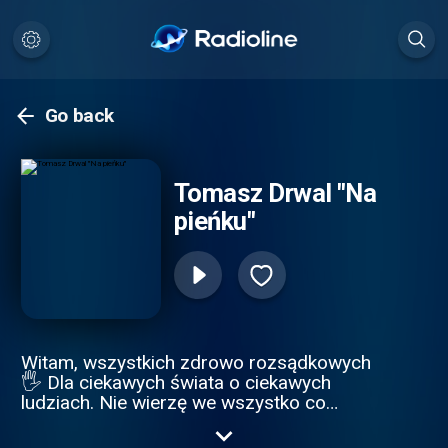
Go back
Tomasz Drwal "Na
pieńku"
Witam, wszystkich zdrowo rozsądkowych
🖐 Dla ciekawych świata o ciekawych
ludziach. Nie wierzę we wszystko co
słyszę. Nie wierzę, że cel uświęca środki.
Nie wierzę w mit sukcesu, bo jak