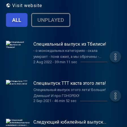
Visit website
ALL
UNPLAYED
Специальный выпуск из Тбилиси!
- о моноидальных категориях - скала
умирает - понв ожил, а мы обречены -
2 Aug 2022
-
39 min 11 sec
жизнь в Тбилиси - передаём приветы
Василию, Нихирашу, Никите - рога и
алкоголь - сага о макбуке - куда ещё
можно переложить JSON - как у людей
Спецвыпуск ТТТ каста этого лета!
вспыхивают нейроны в 21-м веке -
Специальный выпуск этого лета! Больше!
разговор о сосках и карабинах -
Длиньше! И про ГОНОРЕЮ!
лавкрафтовская вакханалия вкуса -
2 Sep 2021
-
46 min 52 sec
запрещаем неиронично жить - передаём
приветы Раттену
Следующий юбилейный выпуск
юлилейного сезона с ...