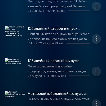
Потому, потому, что мы - пилоты! Небо -
наш, небо - наш родимый дом! Первым
21 Jun 2021
-
20 min 53 sec
делом, первым делом - самолеты, Ну, а
девушки? А девушки - потом. Леонид
Утёсов Жвачка "Турбо", Набоков и
необыкновенные приключения Федота-
Юбилейный второй выпуск
стрельца на землях пост-советского
вернувшегося из забвения
Юбилейный второй выпуск вернувшегося
вашего любимого подкаста!
пространства. Нарушаем принципы и
из забвения вашего любимого подкаста!
разговариваем о том, как выгореть на
7 Jun 2021
-
22 min 43 sec
работе. Смотрим "Однажды в Америке" --
культовый кришнаитский фильм.
Обсуждаем VR, религию, ночлежки, играем
Юбилейный первый выпуск
на пионерском горне.
вернувшегося шоу с ...
По многочисленным просьбам
трудящихся, тунеядцев и приверженцев
24 May 2021
-
11 min 47 sec
универсального базового дохода мы
возрождаем ТТТкаст. Уже завтра, в
понведельник, встречайте первый
пилотный выпуск ТТТкаста (2й сезон) с
Четверый юбилейный выпуск с
новым гостем! 10 PRINT "Отношение гостя
лолкотом!
Четверый юбилейный выпуск с лолкотом!
к loop'ам" 20 PRINT "Всем два пробѣла" 30