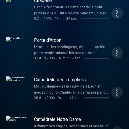
Citadelle
Henri 4 fait construire cette citadelle pour
punir la ville qui lui a résisté pendant un siège
9 Oct 2006
-
01 min 36 sec
de 2 mois.
Porte d'Ardon
l'époque des carolingiens, elle est appelée
porte royale puisque les rois qui sont
31 Aug 2006
-
02 min 37 sec
itinérants ont une résidence dans la ville de
Laon qui est un très bon refuge.
Cathédrale des Templiers
Moi, guillaume de Harcigny, né à Laon et
médecin du roi Charles 6, je demande par ce
28 Aug 2006
-
04 min 47 sec
testament qu'on sculpte mon tombeau à
l'image de mon corps nu tel qu'il sera un an
après ma mort.
Cathédrale Notre Dame
Admirez ses étages, ses formes et ses tours