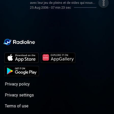
avec leur jeu de pleins et de vides qui nous
25 Aug 2006
-
07 min 23 sec
élèvent vers les flèches et le ciel. Cette
architecture est typique des premiers temps
de l'art gothique.
Privacy policy
Privacy settings
Terms of use