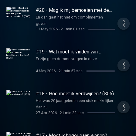
#20 - Mag ik mij bemoeien met de
opvoeding van andermans kind?
En dan gaat het niet om complimenten
(S05)
geven.
11 May 2026
-
21 min 01 sec
#19 - Wat moet ik vinden van
hypotheekrenteaftrek? (S05)
Er zijn geen domme vragen in deze.
4 May 2026
-
21 min 57 sec
#18 - Hoe moet ik verdwijnen? (S05)
Het was 20 jaar geleden een stuk makkelijker
dan nu.
27 Apr 2026
-
21 min 22 sec
#17 - Moet ik hoger gaan wonen?