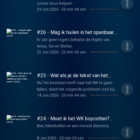
zomer door helpen!
29 Jun 2026
-
20 min 44 sec
#26 - Mag ik huilen in het openbaar?
(S05)
Er zijn geen regels behalve de regels van
Anna, Tex en Stefan.
22 Jun 2026
-
22 min 45 sec
#25 - Wat als je de tekst van het
Wilhelmus niet meer weet? (S05)
Nu Tex besloten heeft naar het WK te gaan
kijken, dient het volgende probleem zich bij
14 Jun 2026
-
23 min 44 sec
Stefan aan.
#24 - Moet ik het WK boycotten?
(S05)
Bier, bitterballen en een moreel dilemma.
8 Jun 2026
-
20 min 20 sec