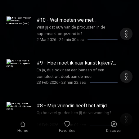
#10 - Wat moeten we met
kinderobesitas? (S05)
Wist jij dat 80% van de producten in de
supermarkt ongezond is?
2 Mar 2026
-
21 min 30 sec
#9 - Hoe moet ik naar kunst kijken?
(S05)
En ja, dus ook naar een banaan of een
compleet wit doek aan de muur
23 Feb 2026
-
23 min 22 sec
#8 - Mijn vriendin heeft het altijd
koud (S05)
Op hoeveel graden heb jij de verwarming?
16 Feb 2026
-
18 min 02 sec
Home
Favorites
Discover