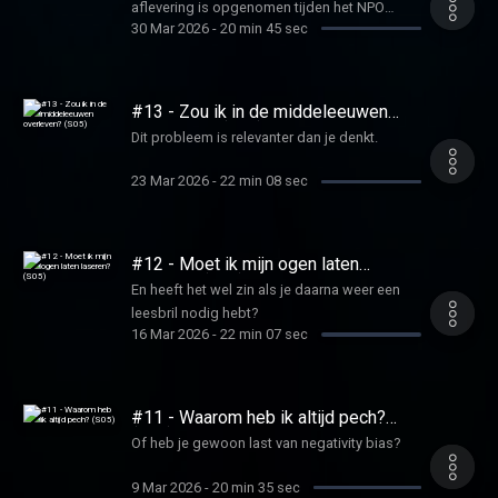
aflevering is opgenomen tijden het NPO
30 Mar 2026
-
20 min 45 sec
Podcastfestival in Tivoli.
#13 - Zou ik in de middeleeuwen
overleven? (S05)
Dit probleem is relevanter dan je denkt.
23 Mar 2026
-
22 min 08 sec
#12 - Moet ik mijn ogen laten
laseren? (S05)
En heeft het wel zin als je daarna weer een
leesbril nodig hebt?
16 Mar 2026
-
22 min 07 sec
#11 - Waarom heb ik altijd pech?
(S05)
Of heb je gewoon last van negativity bias?
9 Mar 2026
-
20 min 35 sec