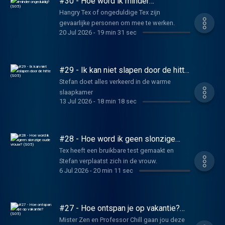
#30 - Hoe word ik minder
Gimbrère.
ongeduldig? (S05)
Hangry Tex of ongeduldige Tex zijn
gevaarlijke personen om mee te werken.
20 Jul 2026
-
19 min 31 sec
#29 - Ik kan niet slapen door de hitte
(S05)
Stefan doet alles verkeerd in de warme
slaapkamer
13 Jul 2026
-
18 min 18 sec
#28 - Hoe word ik geen slonzige
oude vrouw? (S05)
Tex heeft een bruikbare test gemaakt en
Stefan verplaatst zich in de vrouw.
6 Jul 2026
-
20 min 11 sec
#27 - Hoe ontspan je op vakantie?
(S05)
Mister Zen en Professor Chill gaan jou deze