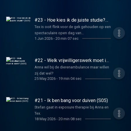
#23 - Hoe kies ik de juiste studie?
(S05)
Tex is ooit flink voor de gek gehouden op een
spectaculaire open dag van
1 Jun 2026
-
20 min 07 sec
bedrijfswetenschappen.
#22 - Welk vrijwilligerswerk moet ik
doen? (S05)
Anna wil bij de dierenambulance maar willen
zij dat wel?
25 May 2026
-
19 min 04 sec
#21 - Ik ben bang voor duiven (S05)
Stefan gaat in exposure therapie bij Anna en
Tex.
18 May 2026
-
20 min 08 sec