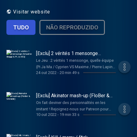
(non). Hébergé par Acast. Visitez
acast.com/privacy pour plus
Visitar website
d'informations.
TUDO
NÃO REPRODUZIDO
[Exclu] 2 vérités 1 mensonge
(Maxime Biaggi & Pi Ja Ma)
Le Jeu : 2 vérités 1 mensonge, quelle équipe
(Pi Ja Ma / Cyprien VS Maxime / Pierre Lapin)
24 out 2022
-
20 min 49 s
est composée de véritables détectives ?
Rejoignez-nous sur Patreon pour plus de
contenu exclusif :
http://www.patreon.com/301vues Et
[Exclu] Akinator mash-up (FloBer &
retrouvez l'émission intégrale en podcast sur
Ménielle)
On fait deviner des personnalités en les
Apple, Google Podcast, Deezer et Spotify. Si
imitant ! Rejoignez-nous sur Patreon pour
le contenu vous a plu, n'hésite pas à nous
10 out 2022
-
19 min 33 s
plus de contenu exclusif :
donner une bonne note sur ta plateforme
http://www.patreon.com/301vues Et
d'écoute. Hébergé par Acast. Visitez
retrouvez l'émission intégrale en podcast sur
acast.com/privacy pour plus d'informations.
Apple, Google Podcast, Deezer et Spotify. Si