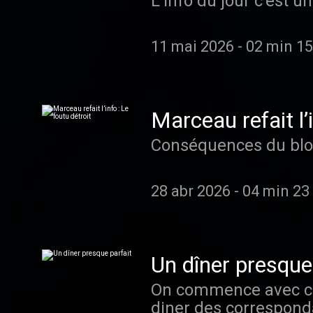
L’info du jour c’est 
11 mai 2026
-
02 min 15
Marceau refait l’i
Conséquences du blo
28 abr 2026
-
04 min 23
Un dîner presque
On commence avec cet
diner des correspondants à la Maison Blanche, le tireur a été immédiatement interpelé, il