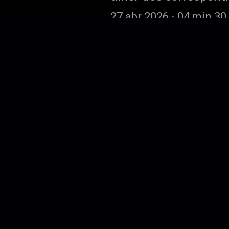
n’y a pas de victimes
27 abr 2026
-
04 min 30
Donald Trump se f
Pour mettre en avant 
15 abr 2026
-
53 s
La trêve de Tru
Cessez-le- feu dans l
9 abr 2026
-
04 min 27 s