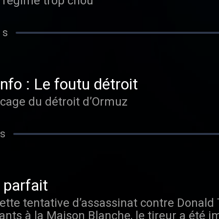
un régime trop chou
 s
nfo : Le foutu détroit
cage du détroit d’Ormuz
 s
 parfait
te tentative d’assassinat contre Donald 