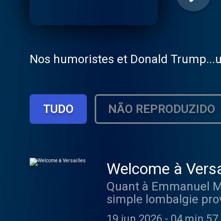
Nos humoristes et Donald Trump...un
TUDO
NÃO REPRODUZIDO
Welcome à Versa
Quant à Emmanuel Macr
simple lombalgie prov
19 jun 2026
-
04 min 57 