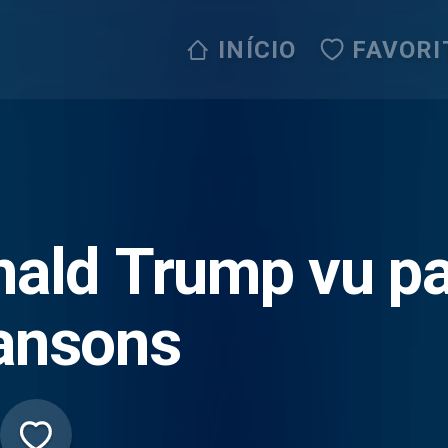
INÍCIO
FAVORI
ald Trump vu pa
ansons