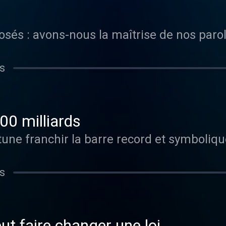
osés : avons-nous la maîtrise de nos parol
s
00 milliards
tune franchir la barre record et symboliqu
s
t faire changer une loi