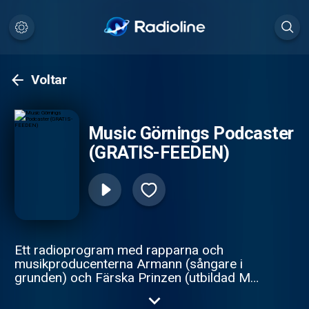
Voltar
Music Görnings Podcaster
(GRATIS-FEEDEN)
Ett radioprogram med rapparna och
musikproducenterna Armann (sångare i
grunden) och Färska Prinzen (utbildad MC)
från duon Dom Viktiga Skorna och
rappkollektivet Rappare i Samverkan AB.