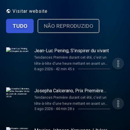
Visitar website
TUDO
NÃO REPRODUZIDO
Jean-Luc Pening, S'inspirer du vivant
Tendances Première durant cet été, c'est un
tête-à-tête d'une heure mettant en avant un
6 ago 2026
-
42 min 45 s
invité. Son parcours, son univers, ses rêves
d'avenir, mais aussi son regard sur les mots-
clés de l'année et sur l'air du temps.
L'émission est présentée en joyeuse
Josepha Calcerano, Prix Première
alternance par Cédric Wautier et Fabrice
Victor du Livre de Jeunesse 2026
Tendances Première durant cet été, c'est un
Lambert. Jean-Luc Pening est un
tête-à-tête d'une heure mettant en avant un
bioingénieur, qui a développé des
5 ago 2026
-
44 min 28 s
invité. Son parcours, son univers, ses rêves
compétences en accompagnement de tout
d'avenir, mais aussi son regard sur les mots-
un chacun(e) dans son parcours de vie.
clés de l'année et sur l'air du temps.
Atteint d'un handicap visuel à l'âge de 35
L'émission est présentée en joyeuse