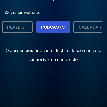
chanson francophone des années 20's
jusqu'aux années 80's et l'actu de tout Blog
Connexion.
Visitar website
PLAYLIST
PODCASTS
CALENDÁRIO
O acesso aos podcasts desta estação não está
disponível ou não existe