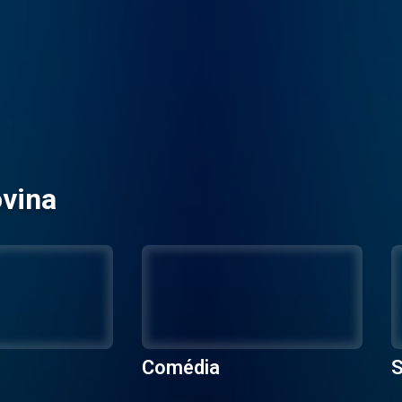
ovina
Comédia
S