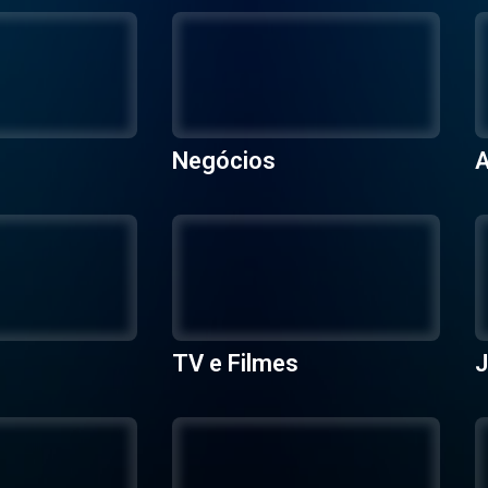
Negócios
A
TV e Filmes
J