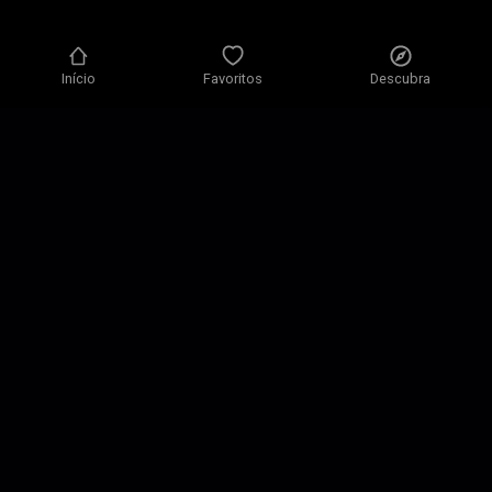
Início
Favoritos
Descubra
Política de Privacidade
Definições de Privacidade
Condições de Utilização
As nossas soluções