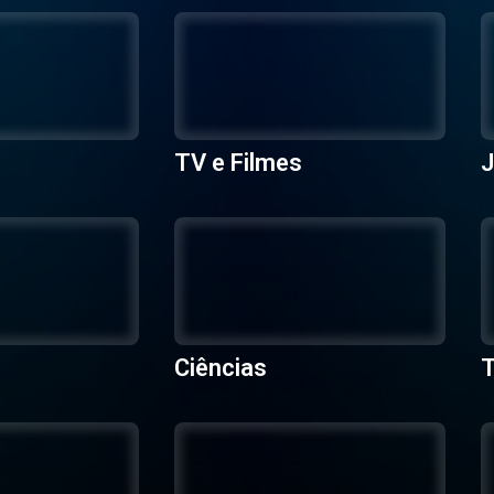
TV e Filmes
J
Ciências
T