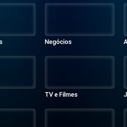
s
Negócios
A
TV e Filmes
J