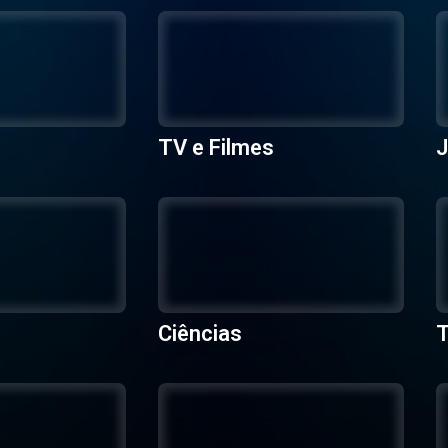
TV e Filmes
J
Ciências
T