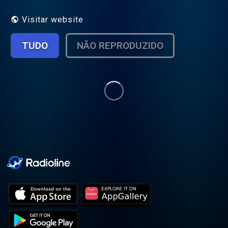
maintenant 5 ans. Plus connue sur les
réseaux sociaux sous le nom d'Elyrose. J’ai
Visitar website
la chance de rencontrer au quotidien des
femmes exceptionnelles et j’ai crée ce
TUDO
NÃO REPRODUZIDO
podcast dans le but de partager ces
histoires qui méritent d’être connues. Les
parcours personnels et professionnels
sont riches et plein de rebondissements.
J'espère qu'ils vous inspireront.