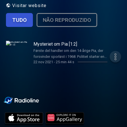
Visitar website
TUDO
NÃO REPRODUZIDO
Mysteriet om Pia [1:2]
Første del handler om den 14-årige Pia, der
forsvinder sporløst i 1968. Politiet starter en
22 nov 2021
-
25 min 44 s
massiv eftersøgning, og pigens cykel bliver
fundet smidt i en mose. Først ti år senere gør
en dreng et frygteligt fund i en
nordsjællandsk skov. Værter: Mette Fleckner,
Ekstra Bladets kriminalredaktion og Peer
Kaae, forfatter og journalist. Producer:
Rasmus Søgaard Lyddesign: Leo Peter
Larsen Programansvarlig: Knud Brix