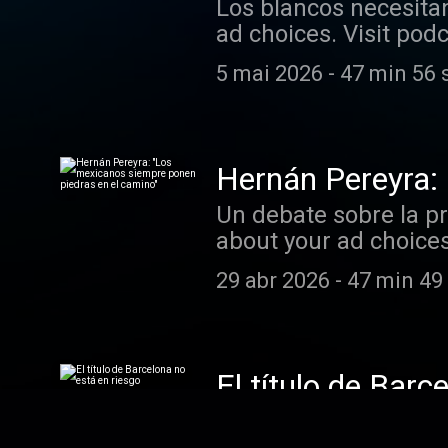
Los blancos necesita
ad choices. Visit po
5 mai 2026
-
47 min 56 
Hernán Pereyra:
Un debate sobre la p
about your ad choice
29 abr 2026
-
47 min 49
El título de Barc
Los expertos de ESPN