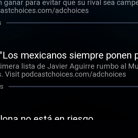
n ganar para evitar que su rival sea cam
dcastchoices.com/adchoices
s
 "Los mexicanos siempre ponen p
rimera lista de Javier Aguirre rumbo al M
s. Visit podcastchoices.com/adchoices
 s
elona no está en riesgo
 consideran que LaLiga ya se terminó. L