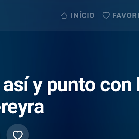
INÍCIO
FAVOR
 así y punto con
reyra