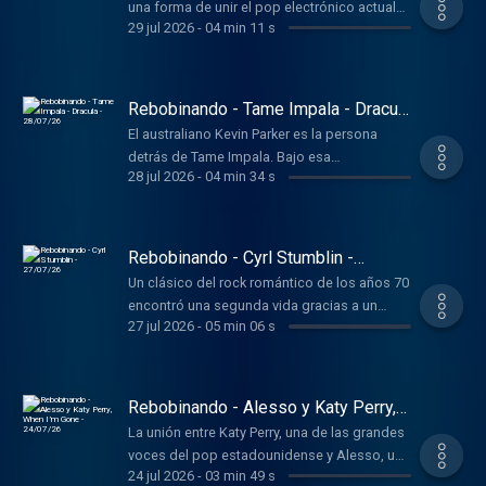
una forma de unir el pop electrónico actual
29 jul 2026
-
04 min 11 s
con una melodía reconocible de los años 90,
el tema fue incluido en una reedición de su
álbum debut, Heaven & Hell, publicado en
202
Rebobinando - Tame Impala - Dracula
- 28/07/26
El australiano Kevin Parker es la persona
detrás de Tame Impala. Bajo esa
28 jul 2026
-
04 min 34 s
denominación ha construido durante años
una carrera basada en mezclar psicodelia,
electrónica y pop experimental.
Rebobinando - Cyrl Stumblin -
27/07/26
Un clásico del rock romántico de los años 70
encontró una segunda vida gracias a un
27 jul 2026
-
05 min 06 s
productor australiano prácticamente
desconocido fuera de internet. La versión
electrónica a cargo de Cyril del gran
Stumblin’ In recupera el tema publicado en
Rebobinando - Alesso y Katy Perry,
1977 por Chris Norman y Suzi Quatro.
When I’m Gone - 24/07/26
La unión entre Katy Perry, una de las grandes
voces del pop estadounidense y Alesso, uno
24 jul 2026
-
03 min 49 s
de los nombres más importantes de la