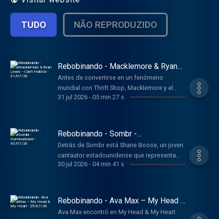
TUDO
NÃO REPRODUZIDO
Rebobinando - Macklemore & Ryan
Lewis – Can't Hold Us - 31/07/26
Antes de convertirse en un fenómeno
mundial con Thrift Shop, Macklemore y el
31 jul 2026
-
05 min 27 s
productor Ryan Lewis ya habían grabado una
canción que acabaría siendo uno de los
himnos del hip hop de la década.
Rebobinando - Sombr -
Homewrecker - 30/07/26
Detrás de Sombr está Shane Boose, un joven
cantautor estadounidense que representa
30 jul 2026
-
04 min 41 s
una nueva generación de músicos nacidos
en la era de TikTok y las plataformas
digitales.
Rebobinando - Ava Max – My Head &
My Heart - 29/07/26
Ava Max encontró en My Head & My Heart