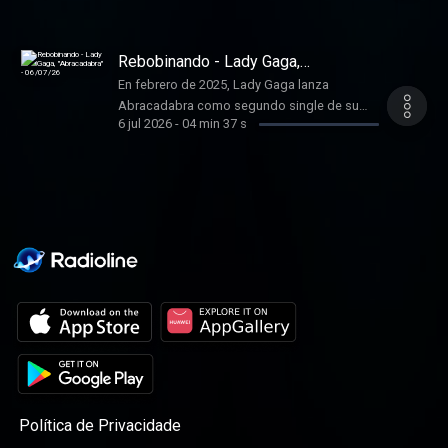
estadounidense ATL Jacob, habitual en el
entorno de trap de Atlanta.
Rebobinando - Lady Gaga,
"Abracadabra" - 06/07/26
En febrero de 2025, Lady Gaga lanza
Abracadabra como segundo single de su
6 jul 2026
-
04 min 37 s
séptimo álbum, Mayhem.
Política de Privacidade