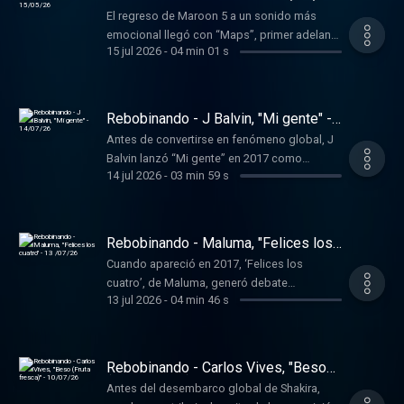
El regreso de Maroon 5 a un sonido más
emocional llegó con “Maps”, primer adelanto
15 jul 2026
-
04 min 01 s
de su quinto álbum de estudio, publicado
2014.
Rebobinando - J Balvin, "Mi gente" -
14/07/26
Antes de convertirse en fenómeno global, J
Balvin lanzó “Mi gente” en 2017 como
14 jul 2026
-
03 min 59 s
evolución del éxito de “Voodoo Song” del
productor francés Willy William.
Rebobinando - Maluma, "Felices los
cuatro" - 13 /07/26
Cuando apareció en 2017, ‘Felices los
cuatro’, de Maluma, generó debate
13 jul 2026
-
04 min 46 s
inmediato por su letra explícita sobre
relaciones abiertas.
Rebobinando - Carlos Vives, "Beso
(Fruta fresca)" - 10/07/26
Antes del desembarco global de Shakira,