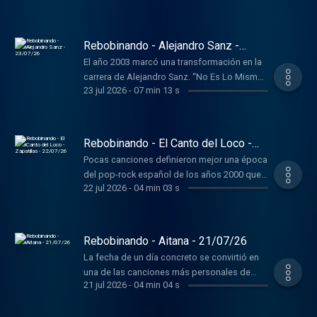
electrónica sueca, dio lugar a When I’m Gone
Rebobinando - Alejandro Sanz -
23/07/26
El año 2003 marcó una transformación en la
carrera de Alejandro Sanz. “No Es Lo Mismo”
23 jul 2026
-
07 min 13 s
era la canción principal y daba nombre a su
séptimo álbum de estudio.
Rebobinando - El Canto del Loco -
Zapatillas - 22/07/26
Pocas canciones definieron mejor una época
del pop-rock español de los años 2000 que
22 jul 2026
-
04 min 03 s
Zapatillas, sencillo que dio titulo al cuarto
álbum de estudio de El Canto del Loco
publicado en 2005.
Rebobinando - Aitana - 21/07/26
La fecha de un día concreto se convirtió en
una de las canciones más personales de
21 jul 2026
-
04 min 04 s
Aitana. 6 de febrero pertenece a su tercer
álbum de estudio, “Alpha”, publicado en
2023.