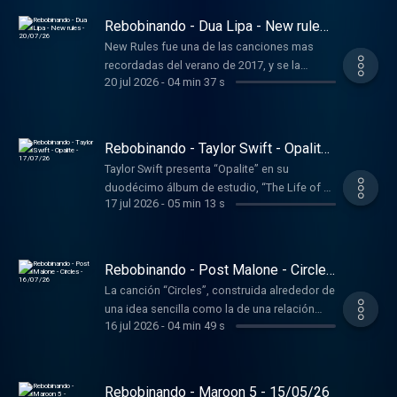
Rebobinando - Dua Lipa - New rules
- 20/07/26
New Rules fue una de las canciones mas
recordadas del verano de 2017, y se la
20 jul 2026
-
04 min 37 s
identifica por la emergencia como estrella de
Dua Lipa con este tema, el sexto single de su
álbum debut homónimo y publicado unos
meses antes.
Rebobinando - Taylor Swift - Opalite
- 17/07/26
Taylor Swift presenta “Opalite” en su
duodécimo álbum de estudio, “The Life of a
17 jul 2026
-
05 min 13 s
Showgirl”, publicado en 2025, y que supune
una nueva colaboración con los productores
Max Martin y Shellback, responsables de
algunos de los mayores éxitos del pop
Rebobinando - Post Malone - Circles
contemporáneo.
- 16/07/26
La canción “Circles”, construida alrededor de
una idea sencilla como la de una relación
16 jul 2026
-
04 min 49 s
que se repite sin encontrar salida, terminó
convirtiéndose en uno de los mayores éxitos
de Post Malone.
Rebobinando - Maroon 5 - 15/05/26