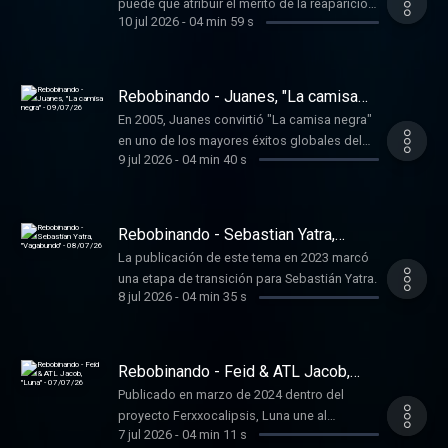
puede que atribuir el merito de la reaparición
10 jul 2026
-
04 min 59 s
a nivel mundial de música colombiana a
Carlos Vives y, en particular, a la reversión del
clásico ‘La Gota Fria’.
Rebobinando - Juanes, "La camisa
negra" - 09/07/26
En 2005, Juanes convirtió "La camisa negra"
en uno de los mayores éxitos globales del
9 jul 2026
-
04 min 40 s
pop latino moderno, incluido en su álbum 'Mi
sangre', publicado en 2004.
Rebobinando - Sebastian Yatra,
"Vagabundo" - 08/07/26
La publicación de este tema en 2023 marcó
una etapa de transición para Sebastián Yatra.
8 jul 2026
-
04 min 35 s
Rebobinando - Feid & ATL Jacob,
"Luna" - 07/07/26
Publicado en marzo de 2024 dentro del
proyecto Ferxxocalipsis, Luna une al
7 jul 2026
-
04 min 11 s
colombiano Feid con el productor