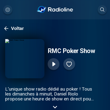
Voltar
RMC Poker Show
L'unique show radio dédié au poker ! Tous
les dimanches à minuit, Daniel Riolo
propose une heure de show en direct pour
les passionnés de poker en partenariat
avec Winamax le site de poker N°1 en