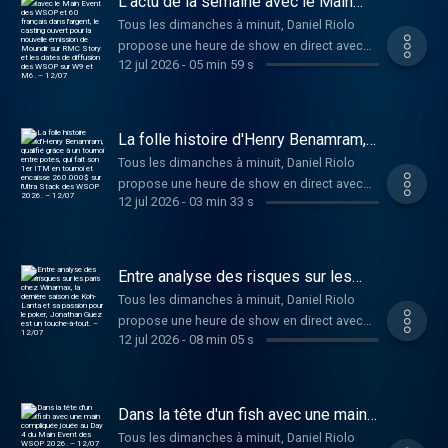
L'actu de la semaine avec le Main
Event des WSOP et 60 français dans
Tous les dimanches à minuit, Daniel Riolo
l'argent, le casting ouvert pour la
propose une heure de show en direct avec
nouvelle émission de Moundir sur
RMC Story et les dates de diffusion
12 jul 2026
-
05 min 59 s
Moundir Zoughari pour les passionnés de
des WSOP sur W9 et M6. – 12/07
poker. Conseils d'un joueur professionnel,
actualité, tournois... Votre rendez-vous poker,
sur RMC !
La folle histoire d'Henry Benamram,
qualifié grâce à un tournoi entre
Tous les dimanches à minuit, Daniel Riolo
potes, qui fait son 1er ITM en tournoi
propose une heure de show en direct avec
et encaisse 260.000$ sur l'Ultra
Stack des WSOP 2026. – 12/07
12 jul 2026
-
03 min 33 s
Moundir Zoughari pour les passionnés de
poker. Conseils d'un joueur professionnel,
actualité, tournois... Votre rendez-vous poker,
sur RMC !
Entre analyse des risques sur les
paris chez Winamax, la dernière
Tous les dimanches à minuit, Daniel Riolo
saison de Koh-Lanta et sa passion
propose une heure de show en direct avec
pour le poker, Jonathan Guez est un
touche-à-tout. – 12/07
12 jul 2026
-
08 min 05 s
Moundir Zoughari pour les passionnés de
poker. Conseils d'un joueur professionnel,
actualité, tournois... Votre rendez-vous poker,
sur RMC !
Dans la tête d'un fish avec une main
compliquée jouée au Day 4 du Main
Tous les dimanches à minuit, Daniel Riolo
Event des WSOP 2026. – 12/07